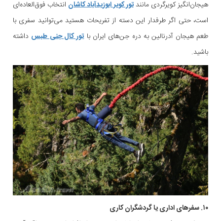
هیجان‌انگیز کویرگردی مانند
تور کویر ابوزیدآباد کاشان
انتخاب فوق‌العاده‌ای
است، حتی اگر طرفدار این دسته از تفریحات هستید می‌توانید سفری با
طعم هیجان آدرنالین به دره جن‌های ایران با
تور کال جنی طبس
داشته
باشید.
۱۰. سفرهای اداری یا گردشگران کاری