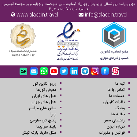
تهران، پاسداران شمالی، پایین‌تر از چهارراه فرمانیه، مابین نارنجستان چهارم و رز، مجتمع آرتمیس
فرمانیه، طبقه 7، واحد 5 , 6
www.alaedin.travel
info@alaedin.travel
تیم ما
رزرو آنلاین تور
تماس با ما
معرفی تورها
خدمات ما
هتل های ایران
نظرات کاربران
هتل های جهان
وبلاگ
سالن های مراسم
جاذبه ها
ویزا
راهنمای سفر
پکیج تور خارجی
درباره ایران
بلیط هواپیما
قوانین و مقررات
هتل مارینا پارک کیش