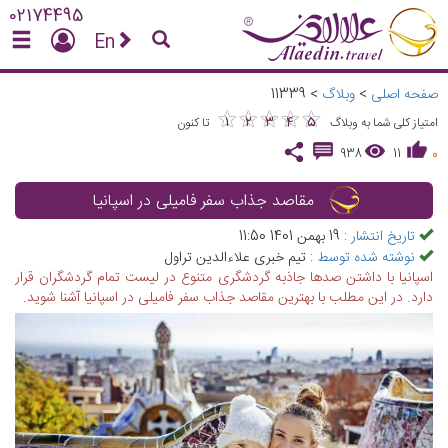
02174495
En
صفحه اصلی
>
وبلاگ
>
11339
★
★
★
★
★
★
★
★
★
★
1
2
3
4
5
امتیاز کلی شما به وبلاگ
تا کنون
938
11
0
مقاصد جذاب سفر فامیلی در اسپانیا
تاریخ انتشار :
19 بهمن 1401 11:50
نوشته شده توسط :
تیم خبری علاءالدین تراول
اسپانیا با داشتن صدها جاذبه گردشگری متنوع در لیست تمام گردشگران قرار
دارد. در این مطلب با بهترین مقاصد جذاب سفر فامیلی در اسپانیا آشنا شوید.