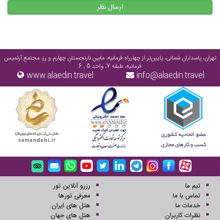
ارسال نظر
تهران، پاسداران شمالی، پایین‌تر از چهارراه فرمانیه، مابین نارنجستان چهارم و رز، مجتمع آرتمیس
فرمانیه، طبقه 7، واحد 5 , 6
www.alaedin.travel
info@alaedin.travel
تیم ما
رزرو آنلاین تور
تماس با ما
معرفی تورها
خدمات ما
هتل های ایران
نظرات کاربران
هتل های جهان