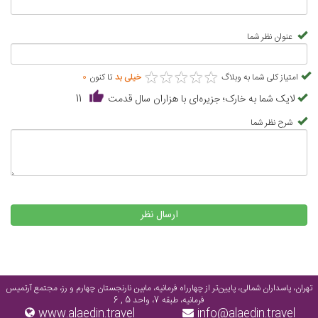
عنوان نظر شما
★
★
★
★
★
★
★
★
★
★
امتیاز کلی شما به وبلاگ
خیلی بد
تا کنون
0
لایک شما به خارک؛ جزیره‌ای با هزاران سال قدمت
11
شرح نظر شما
ارسال نظر
تهران، پاسداران شمالی، پایین‌تر از چهارراه فرمانیه، مابین نارنجستان چهارم و رز، مجتمع آرتمیس
فرمانیه، طبقه 7، واحد 5 , 6
www.alaedin.travel
info@alaedin.travel