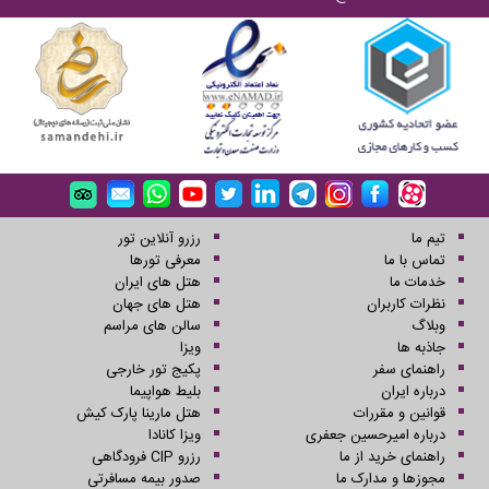
تیم ما
رزرو آنلاین تور
تماس با ما
معرفی تورها
خدمات ما
هتل های ایران
نظرات کاربران
هتل های جهان
وبلاگ
سالن های مراسم
جاذبه ها
ویزا
راهنمای سفر
پکیج تور خارجی
درباره ایران
بلیط هواپیما
قوانین و مقررات
هتل مارینا پارک کیش
درباره امیرحسین جعفری
ویزا کانادا
راهنمای خرید از ما
رزرو CIP فرودگاهی
مجوزها و مدارک ما
صدور بیمه مسافرتی