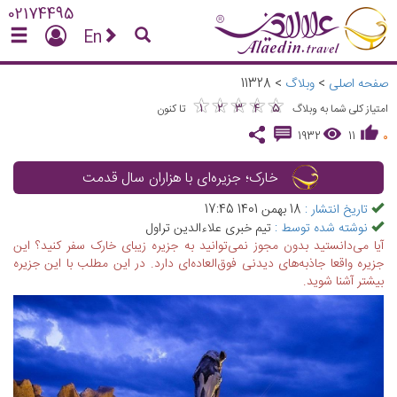
02174495
En
صفحه اصلی
>
وبلاگ
>
11328
★
★
★
★
★
★
★
★
★
★
1
2
3
4
5
امتیاز کلی شما به وبلاگ
تا کنون
1932
11
0
خارک؛ جزیره‌ای با هزاران سال قدمت
تاریخ انتشار :
18 بهمن 1401 17:45
نوشته شده توسط :
تیم خبری علاءالدین تراول
آیا می‌دانستید بدون مجوز نمی‌توانید به جزیره زیبای خارک سفر کنید؟ این
جزیره واقعا جاذبه‌های دیدنی فوق‌العاده‌ای دارد. در این مطلب با این جزیره
بیشتر آشنا شوید.