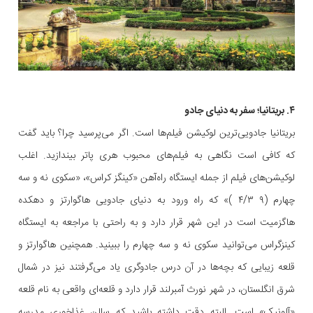
۴. بریتانیا؛ سفر به دنیای جادو
بریتانیا جادویی‌ترین لوکیشن فیلم‌ها است. اگر می‌پرسید چرا؟ باید گفت
که کافی است نگاهی به فیلم‌های محبوب هری پاتر بیندازید. اغلب
لوکیشن‌های فیلم از جمله ایستگاه راه‌آهن «کینگز کراس»، «سکوی نه و سه
چهارم (۹ ۴/۳ )» که راه ورود به دنیای جادویی هاگوارتز و دهکده
هاگزمیت است در این شهر قرار دارد و به راحتی با مراجعه به ایستگاه
کینزگراس می‌توانید سکوی نه و سه چهارم را ببینید. همچنین هاگوارتز و
قلعه زیبایی که بچه‌ها در آن درس جادوگری یاد می‌گرفتند نیز در شمال
شرق انگلستان، در شهر نورث آمبرلند قرار دارد و قلعه‌ای واقعی به نام قلعه
«آلونیک» است. البته دقت داشته باشید که سالن غذاخوری مدرسه