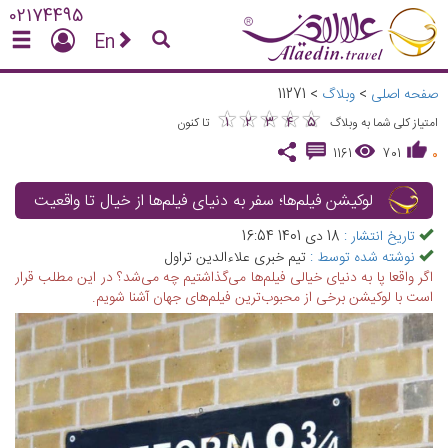
02174495
En
صفحه اصلی
>
وبلاگ
>
11271
★
★
★
★
★
★
★
★
★
★
1
2
3
4
5
امتیاز کلی شما به وبلاگ
تا کنون
1161
701
0
لوکیشن فیلم‌ها؛ سفر به دنیای فیلم‌ها از خیال تا واقعیت
تاریخ انتشار :
18 دی 1401 16:54
نوشته شده توسط :
تیم خبری علاءالدین تراول
اگر واقعا پا به دنیای خیالی فیلم‌ها می‌گذاشتیم چه می‌شد؟ در این مطلب قرار
است با لوکیشن برخی از محبوب‌ترین فیلم‌های جهان آشنا شویم.