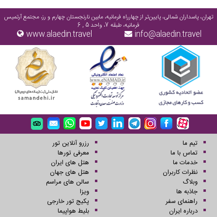
تهران، پاسداران شمالی، پایین‌تر از چهارراه فرمانیه، مابین نارنجستان چهارم و رز، مجتمع آرتمیس
فرمانیه، طبقه 7، واحد 5 , 6
www.alaedin.travel
info@alaedin.travel
تیم ما
رزرو آنلاین تور
تماس با ما
معرفی تورها
خدمات ما
هتل های ایران
نظرات کاربران
هتل های جهان
وبلاگ
سالن های مراسم
جاذبه ها
ویزا
راهنمای سفر
پکیج تور خارجی
درباره ایران
بلیط هواپیما