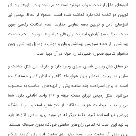
اتاق‌های دابل از تخت خواب دونفره استفاده می‌شود و در اتاق‌های دارای
تویین دو تخت تک نفره گذاشته شده است. معمولا از لحاظ قیمتی نیز
اتاق‌های دابل و تویین باهم تفاوتی ندارند. تمام امکانات رفاهی چون
تخت، میزکار، میز آرایش، اینترنت وای فای در اتاق‌ها موجود است. خدمات
بهداشتی از جمله سرویس بهداشتی، وان و دوش، با وسایل بهداشتی چون
سشوار، شامپو، صابون، خمیردندان، حوله در آن مهیا است.
در مقابل هتل رمیس فضای سبزی وجود دارد و اطراف این هتل، ساخت و
سازی نمی‌بینید. صدای پرواز هواپیماها گاهی برایتان کمی خسته کننده
است اما برای استراحت چند ساعته یکی از گزینه‌های مناسب به محسوب
می‌شود. هتل رمیس تهران هفت طبقه و ۱۹۶ واحد اقامتی دارد. شما
می‌توانید با پرداخت هزینه جداگانه از لانژ هتل، استخر، سونا، باشگاه
ورزشی نیز استفاده کنید. نکته دیگر که در مورد رزرو ساعتی اتاق‌ها باید
بدانید این است که تمامی رزروهای ساعتی فرودگاه بدون صبحانه هستند.
برای مثال اگر ساعت چهار صبح برای پنج ساعت اتاق رزرو کردید هنگام