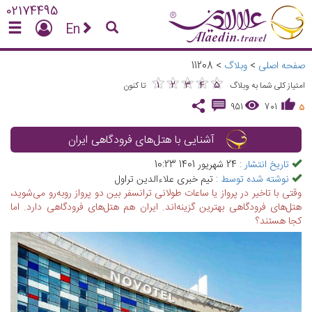
02174495
En
صفحه اصلی
>
وبلاگ
>
11208
★
★
★
★
★
★
★
★
★
★
1
2
3
4
5
امتیاز کلی شما به وبلاگ
تا کنون
951
701
5
آشنایی با هتل‌های فرودگاهی ایران
تاریخ انتشار :
24 شهریور 1401 10:23
نوشته شده توسط :
تیم خبری علاءالدین تراول
وقتی با تاخیر در پرواز یا ساعات طولانی ترانسفر بین دو پرواز روبه‌رو می‌شوید،
هتل‌های فرودگاهی بهترین گزینه‌اند. ایران هم هتل‌های فرودگاهی دارد. اما
کجا هستند؟