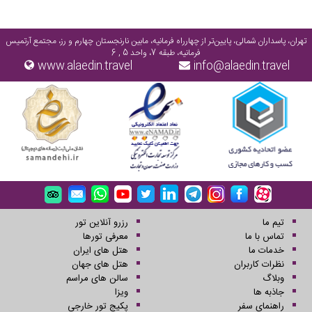
تهران، پاسداران شمالی، پایین‌تر از چهارراه فرمانیه، مابین نارنجستان چهارم و رز، مجتمع آرتمیس
فرمانیه، طبقه 7، واحد 5 , 6
www.alaedin.travel
info@alaedin.travel
تیم ما
رزرو آنلاین تور
تماس با ما
معرفی تورها
خدمات ما
هتل های ایران
نظرات کاربران
هتل های جهان
وبلاگ
سالن های مراسم
جاذبه ها
ویزا
راهنمای سفر
پکیج تور خارجی