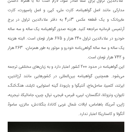
علاءالدین تراول برای شما صادر شود، لازم است که با همراه داشتن
مدارکی مانند اصل گواهینامه، کارت ملی، کپی و اصل پاسپورت، کارت
عابربانک و یک قطعه عکس 3در4 به دفتر علاءالدین تراول در برج
آرتمیس فرمانیه مراجعه کنید. هزینه صدور گواهینامه یک ساله و سه ساله
خودرو در علاءالدین تراول 240 هزار و 675 هزار تومان است. البته هزینه
یک ساله و سه ساله گواهی‌نامه خودرو و موتور به طور همزمان، 263 هزار
و 742 هزار تومان است.
این گواهینامه در حدود 200 کشور اعتبار دارد و به زبان‌های مختلفی ترجمه
می‌شود. همچنین گواهینامه بین‌المللی در کشورهایی مانند آرژانتین،
ایرلند، کلمبیا، ساحل‌عاج، آنتیگوا و باربودا، گینه استوایی، تایلند، هنگ‌کنگ،
تایوان، ونزوئلا، انگلستان، لیبی، قبرس، فیجی، نپال، چین، جامائیکا، نیجریه،
ژاپن، آمریکا، باهاماس، ایالات شمال غربی کانادا، بنگلادش، مالزی، ساموآ،
آنگولا و کاستاریکا اعتبار ندارد.