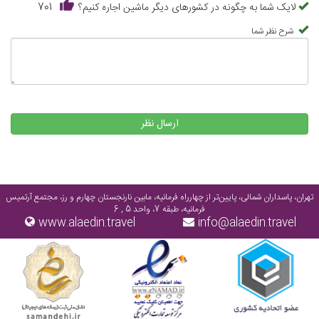
لایک شما به چگونه در کشورهای دیگر ماشین اجاره کنیم؟
701
شرح نظر شما
ارسال نظر
تهران، پاسداران شمالی، پایین‌تر از چهارراه فرمانیه، مابین نارنجستان چهارم و رز، مجتمع آرتمیس
فرمانیه، طبقه 7، واحد 5 , 6
www.alaedin.travel
info@alaedin.travel