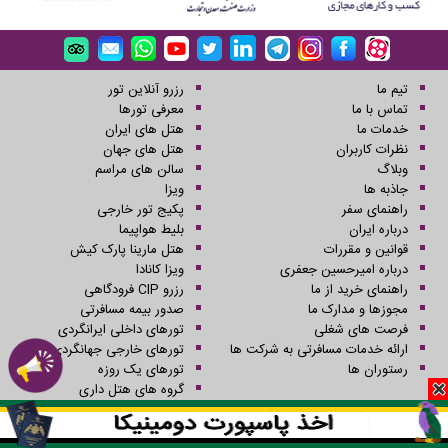
تیم ما
رزرو آنلاین تور
تماس با ما
معرفی تورها
خدمات ما
هتل های ایران
نظرات کاربران
هتل های جهان
وبلاگ
سالن های مراسم
جاذبه ها
ویزا
راهنمای سفر
پکیج تور خارجی
درباره ایران
بلیط هواپیما
قوانین و مقررات
هتل مارینا پارک کیش
درباره امیرحسین جعفری
ویزا کانادا
راهنمای خرید از ما
رزرو CIP فرودگاهی
مجوزها و مدارک ما
صدور بیمه مسافرتی
فرصت های شغلی
تورهای داخلی ایرانگردی
ارائه خدمات مسافرتی به شرکت ها
تورهای خارجی جهانگردی
رستوران ها
تورهای یک روزه
گروه های هتل داری
کلیه حقوق این سایت محفوظ و متعلق به شرکت سفرهای علاءالدین می باشد