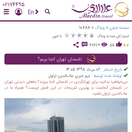
02174495
En
صفحه اصلی
>
وبلاگ
>
10688
★
★
★
★
★
★
★
★
★
★
1
2
3
4
5
امتیاز کلی شما به وبلاگ
تا کنون
48463
55
4.3
تابستان تهران کجا بریم؟
تاریخ انتشار :
02 مرداد 1398 14:05
نوشته شده توسط :
تیم خبری علاءالدین تراول
می‌خواهید بدانید برای تهرانگردی در تابستان کجا بروید؟ جاهای دیدنی تهران
در تابستان کجاست و بهترین تفریحات در این فصل چیست؟ همراه ما در
علاءالدین تراول باشید.