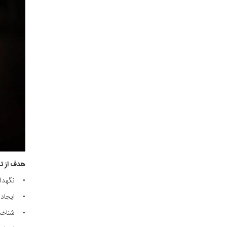
هدف از ت
• نگهداری
• ایجاد و
• شناخت 