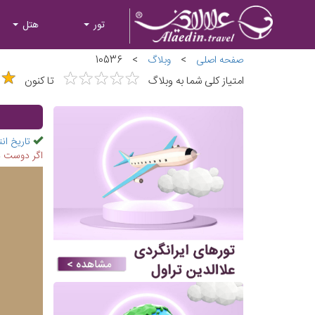
تور
هتل
صفحه اصلی
>
وبلاگ
>
10536
★
★
★
★
★
★
★
★
★
★
★
★
★
★
امتیاز کلی شما به وبلاگ
تا کنون
تاریخ انت
اگر دوست دا