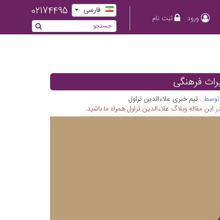
02174495
فارسی
ورود
ثبت نام
یراث فرهنگی
توسط :
تیم خبری علاءالدین تراول
 این مقاله وبلاگ علاءالدین تراول همراه ما باشید.