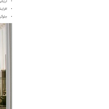
• ارزیابی
• افزایش
• جلوگیری