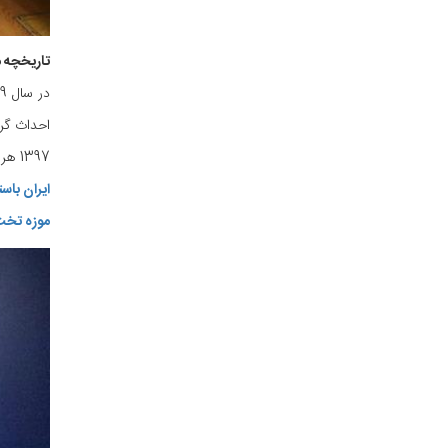
تاریخچه م
در سال 1249 شمسی، ناصرالدین شاه پس از سفر به اروپا و بازدید از موزه کشورهای سوئیس، آلمان، اتریش و ایتالیا دستور داد که در
احداث گرد
1397 هر 5 روز 1 موزه ایجاد شده است و این موضوع نشان‌دهنده اهمیت و شناخت نقش موزه در صنعت گردشگری و حفظ میراث فرهنگی است.
ایران باس
موزه تخ