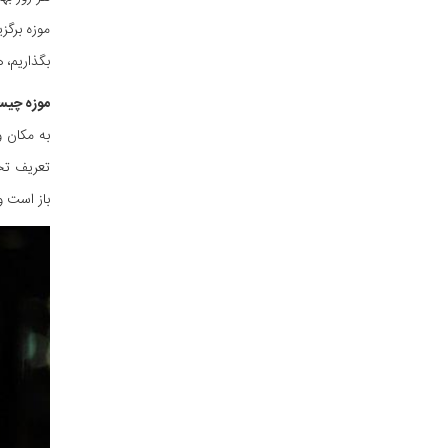
موزه برگز
بگذاریم، ه
موزه چی
به مکان و
تعریف تخ
باز است 