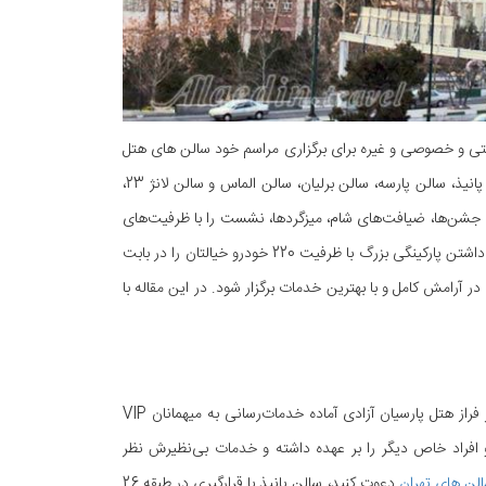
های دولتی و خصوصی و غیره برای برگزاری مراسم خود سالن های هتل
پارسیان آزادی را انتخاب می‌کنند. سالن های هتل آزادی شامل سالن زرین، سالن زمرد، سالن پانیذ، سالن پارسه، سالن برلیان، سالن الماس و سالن لانژ 23،
 جشن‌ها، ضیافت‌های شام، میزگردها، نشست را با ظرفیت‌های
متنوع دارد و خدمات پذیرایی حرفه‌ای آن رضایت خاطر میهمانان را فراهم می‌نماید. در اختیار داشتن پارکینگی بزرگ با ظرفیت 220 خودرو خیالتان را در بابت
 آرامش کامل و با بهترین خدمات برگزار شود. در این مقاله با
محسوب می‌شود که بر فراز هتل پارسیان آزادی آماده خدمات‌رسانی به میهمانان VIP
 و افراد خاص دیگر را بر عهده داشته و خدمات بی‌نظیرش نظر
لن‌ های تهران
دعوت کنید، سالن پانیذ با قرارگیری در طبقه 26