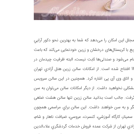
لل اين امكان را می‌دهد كه شما به بهترين نحو دكور آرايي
شيد. وارد سالن زرین که می‌شویم، لوستری زیبا و باشکوه به مساحت 4 متر مربع با کریستال‌های درخشان و زرین خودنمایی می‌کند که باعث
م می‌شود و صندلی‌ها ثابت نيست، البته ظرفیت چیدمان در
مراسم مختلف، متفاوت است. سالن زرين هتل آزادي تهران در بازسازي مجدد در سال 1390 افتتاح شده است. از امكانات سالن زرين هتل آزادي تهران
بي و اتاق وی آی پی اشاره کرد. همچنین در این سالن سرویس
 مشکلی نخواهید داشت. از دیگر امکانات سالن می‌توان به سن
د گرفت. جالب است بدانید سالن زرین تنها سالن هشت ضلعی
ناسبی به یکدیگر و به سن خواهند داشت. این سالن براي مراسمی همچون
ينار، كارگاه آموزشي، كنسرت، عروسي، ضيافت ناهار و شام،
آزادي تهران از شركت عمده فروش خدمات گردشگري علاءالدين