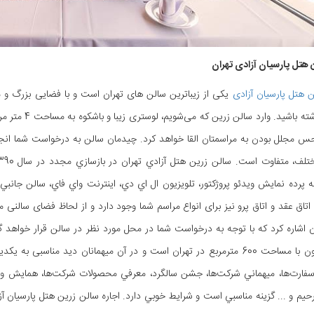
 هتل پارسیان آزادی تهران
 هتل پارسیان آزادی
یکی از زیباترین سالن های تهران است و با فضایی بزرگ و مج
مراسم داشته با
س مجلل بودن به مراسمتان القا خواهد کرد. چیدمان سالن به درخواست شما انجا
ه پرده نمايش ويدئو پروژکتور، تلويزيون ال اي دي، اينترنت واي فاي، سالن جان
اتاق عقد و اتاق پرو نیز برای انواع مراسم شما وجود دارد و از لحاظ فضای سالنی
 اشاره کرد که با توجه به درخواست شما در محل مورد نظر در سالن قرار خواه
بدون ستون با مساحت 600 مترمربع در تهران است و در آن میهمانان دید م
سفارت‌ها، ميهماني شرکت‌ها، جشن سالگرد، معرفي محصولات شرکت‌ها، همايش و سم
م و ... گزينه مناسبي است و شرايط خوبي دارد. اجاره سالن زرين هتل پارسيان 