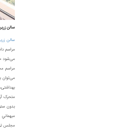
سالن زرین
سالن زرين
می‌شود ح
می‌توان ب
بهداشتی، 
متحرک آن
ميهماني 
مجلس ترحي