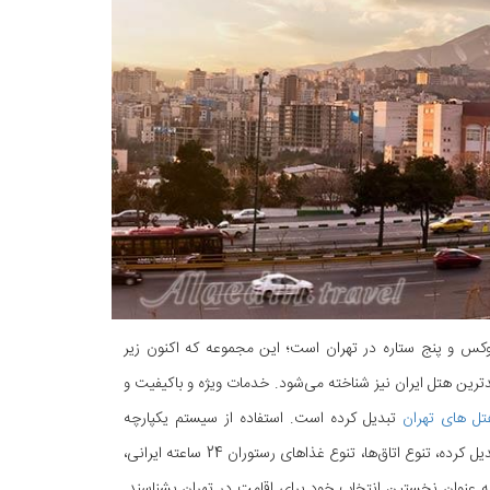
وکس و پنج ستاره در تهران است؛ این مجموعه که اکنون زیر
28 طبقه و 50 هزار متر مربع مساحت به بلندترین هتل ایران نیز شناخته می‌شود. خدمات ویژه و باکیفیت و
تل های تهران
تبدیل کرده است. استفاده از سیستم یکپارچه
صرفه‌جویی در انرژی که هتل را به هتلی دوستدار محیط زیست و نخستین هتل سبز ایران تبدیل کرده، تنوع اتاق‌ها، تنوع غذاهای رستوران 24 ساعته ایرانی،
به عنوان نخستین انتخاب خود برای اقامت در تهران بشناسند.