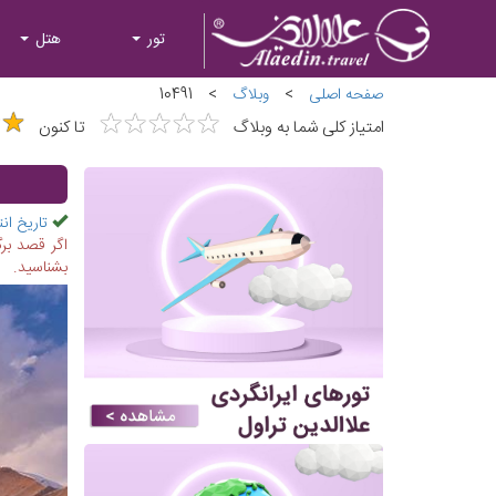
تور
هتل
صفحه اصلی
>
وبلاگ
>
10491
★
★
★
★
★
★
★
★
★
★
★
★
★
★
امتیاز کلی شما به وبلاگ
تا کنون
تاریخ انت
اگر قصد برگ
بشناسید.