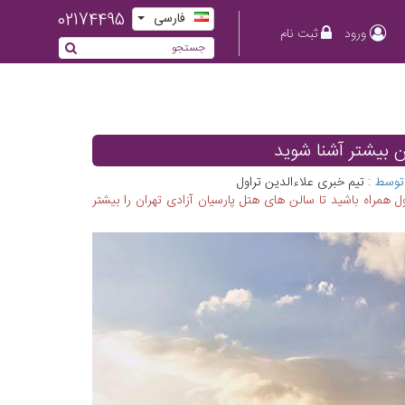
02174495
فارسی
ورود
ثبت نام
ن بیشتر آشنا شوید
توسط :
تیم خبری علاءالدین تراول
ل همراه باشید تا سالن های هتل پارسیان آزادی تهران را بیشتر