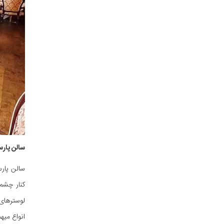
سالن پارس
سالن پار
کنار چشم‌
لوسترهای 
انواع میه