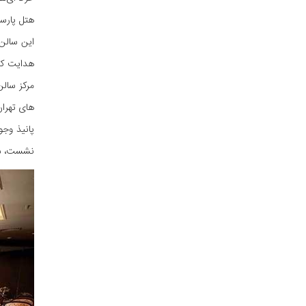
این سالن 
هدایت کنی
مرکز سالن
های تهران
پانیذ وجو
نشست، سمین