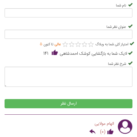
نام شما
عنوان نظر شما
★
★
★
★
★
★
★
★
★
★
امتیاز کلی شما به وبلاگ
عالی
تا کنون
5
لایک شما به بازگشایی کوشک احمدشاهی
141
شرح نظر شما
ارسال نظر
الهام مولایی
)
0
(