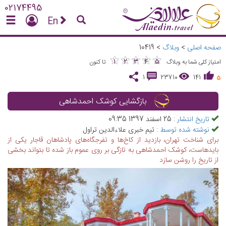
02174495
En
صفحه اصلی
>
وبلاگ
>
10419
★
★
★
★
★
★
★
★
★
★
1
2
3
4
5
امتیاز کلی شما به وبلاگ
تا کنون
1
23710
141
5
بازگشایی کوشک احمدشاهی
تاریخ انتشار :
25 اسفند 1397 09:35
نوشته شده توسط :
تیم خبری علاءالدین تراول
برای شناخت تهران، بازدید از کاخ‌ها و تفرجگاه‌های پادشاهان قاجار یکی از
بایدهاست، کوشک احمدشاهی به تازگی بر روی عموم باز شده تا بتواند بخشی
از تاریخ را روشن سازد