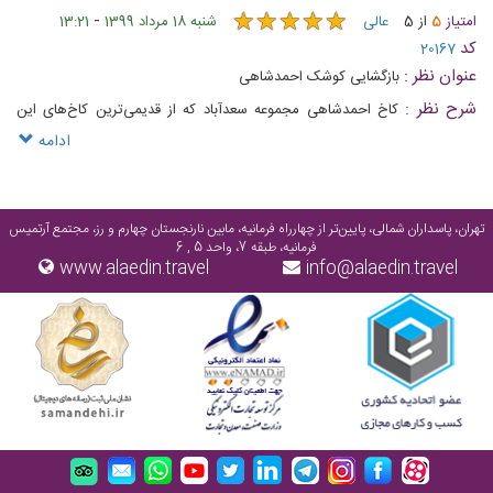
★
★
★
★
★
★
★
★
★
★
-
امتیاز
5
از
5
عالی
شنبه 18 مرداد 1399
13:21
کد
20167
عنوان نظر :
بازگشایی کوشک احمدشاهی
شرح نظر :
کاخ احمدشاهی مجموعه سعدآباد که از قدیمی‌ترین کاخ‌های این
مجموعه ‌است منسوب به این شاه بوده است
ادامه
تهران، پاسداران شمالی، پایین‌تر از چهارراه فرمانیه، مابین نارنجستان چهارم و رز، مجتمع آرتمیس
فرمانیه، طبقه 7، واحد 5 , 6
www.alaedin.travel
info@alaedin.travel