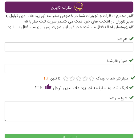
نظرات کاربران
کاربر محترم : نظرات و تجربیات شما در خصوص سفرنامه تور یزد علاءالدین تراول به
سایر کاربران در انتخاب های خود کمک می کند.در صورت ثبت نظر با نام
کاربری،همان لحظه فعال می شود و در غیر این صورت پس از بررسی فعال می شود.
نام شما
عنوان نظر شما
★
★
★
★
★
★
★
★
★
★
امتیاز کلی شما به وبلاگ
تا کنون
4.6
لایک شما به سفرنامه تور یزد علاءالدین تراول
136
شرح نظر شما