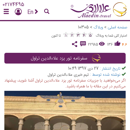
02174495
En
صفحه اصلی
>
وبلاگ
>
10305
★
★
★
★
★
★
★
★
★
★
1
2
3
4
5
امتیاز کلی شما به وبلاگ
تا کنون
22985
136
4.6
سفرنامه تور یزد علاءالدین تراول
تاریخ انتشار :
27 دی 1397 10:49
نوشته شده توسط :
تیم خبری علاءالدین تراول
اگر می‌خواهید با جزییات سفرنامه تور یزد علاءالدین تراول آشنا شوید، پیشنهاد
می‌کنیم در این مقاله با ما همراه باشید.