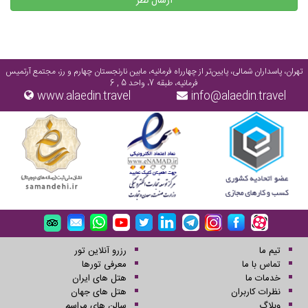
ارسال نظر
تهران، پاسداران شمالی، پایین‌تر از چهارراه فرمانیه، مابین نارنجستان چهارم و رز، مجتمع آرتمیس
فرمانیه، طبقه 7، واحد 5 , 6
www.alaedin.travel
info@alaedin.travel
تیم ما
رزرو آنلاین تور
تماس با ما
معرفی تورها
خدمات ما
هتل های ایران
نظرات کاربران
هتل های جهان
وبلاگ
سالن های مراسم