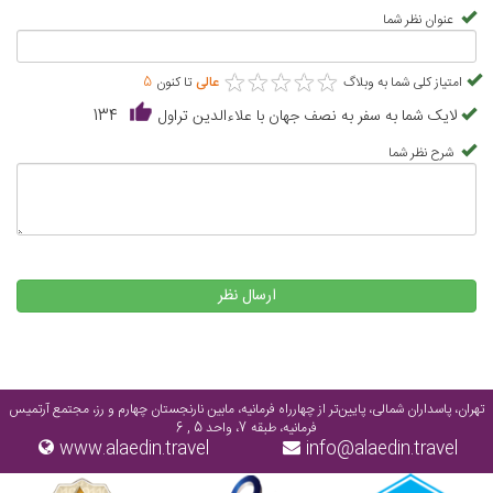
عنوان نظر شما
★
★
★
★
★
★
★
★
★
★
امتیاز کلی شما به وبلاگ
عالی
تا کنون
5
لایک شما به سفر به نصف جهان با علاءالدین تراول
134
شرح نظر شما
ارسال نظر
تهران، پاسداران شمالی، پایین‌تر از چهارراه فرمانیه، مابین نارنجستان چهارم و رز، مجتمع آرتمیس
فرمانیه، طبقه 7، واحد 5 , 6
www.alaedin.travel
info@alaedin.travel