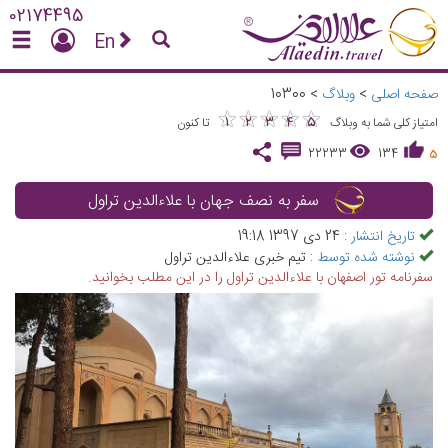
02174495
En
صفحه اصلی
>
وبلاگ
>
10300
★
★
★
★
★
★
★
★
★
★
1
2
3
4
5
امتیاز کلی شما به وبلاگ
تا کنون
22233
134
5
سفر به نصف جهان با علاءالدین تراول
تاریخ انتشار :
24 دی 1397 19:18
نوشته شده توسط :
تیم خبری علاءالدین تراول
سفرنامه تور اصفهان با علاءالدین تراول را در این مطلب بخوانید.