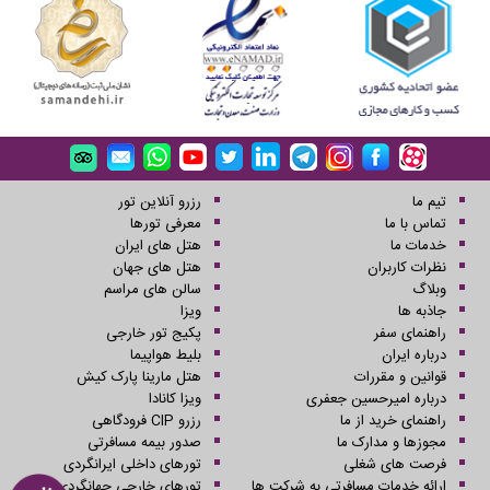
تیم ما
رزرو آنلاین تور
تماس با ما
معرفی تورها
خدمات ما
هتل های ایران
نظرات کاربران
هتل های جهان
وبلاگ
سالن های مراسم
جاذبه ها
ویزا
راهنمای سفر
پکیج تور خارجی
درباره ایران
بلیط هواپیما
قوانین و مقررات
هتل مارینا پارک کیش
درباره امیرحسین جعفری
ویزا کانادا
راهنمای خرید از ما
رزرو CIP فرودگاهی
مجوزها و مدارک ما
صدور بیمه مسافرتی
فرصت های شغلی
تورهای داخلی ایرانگردی
ارائه خدمات مسافرتی به شرکت ها
تورهای خارجی جهانگردی