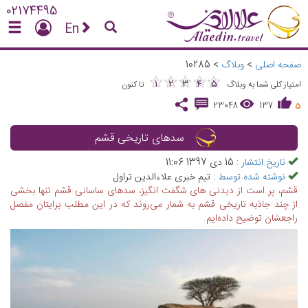
02174495
En
صفحه اصلی
>
وبلاگ
>
10285
★
★
★
★
★
★
★
★
★
★
1
2
3
4
5
امتیاز کلی شما به وبلاگ
تا کنون
23048
137
5
سدهای تاریخی قشم
تاریخ انتشار :
15 دی 1397 11:06
نوشته شده توسط :
تیم خبری علاءالدین تراول
قشم، پر است از دیدنی های شگفت انگیز، سدهای ساسانی قشم تنها بخشی
از چند جاذبه تاریخی قشم به شمار می‌روند که در این مطلب برایتان مفصل
راجعشان توضیح داده‌ایم.