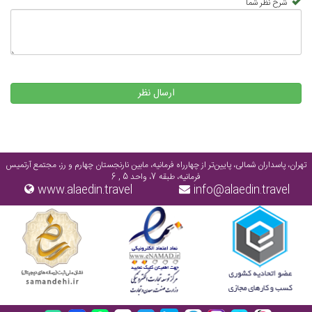
شرح نظر شما
ارسال نظر
تهران، پاسداران شمالی، پایین‌تر از چهارراه فرمانیه، مابین نارنجستان چهارم و رز، مجتمع آرتمیس
فرمانیه، طبقه 7، واحد 5 , 6
www.alaedin.travel
info@alaedin.travel