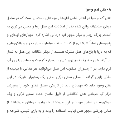
8- هتل آدم و حوا
هتل آدم و حوا در آنتالیا شامل اتاق‌ها و ویلاهای مستقلی است که در ساحل
دریای مدیترانه واقع شده‌اند. از امکانات این هتل زیبا و مجلل می‌توان به
استخر بزرگ روباز و مرکز مجهز آب درمانی اشاره کرد. دیوارهای آینه‌ای و
پنجره‌های تماماً شیشه‌ای از کف تا سقف، مبلمان بسیار مدرن و بالکن‌هایی
که به دریا یا باغ‌های هتل مشرف هستند از دیگر امکانات این هتل به شمار
می‌آیند. هر واحد یک تلویزیون دیواری بسیار باکیفیت و حمامی با وان آب
گرم دارد. در 9 رستوران متفاوت این هتل می‌توانید هر غذایی را بیابید؛ از
غذای ژاپنی گرفته تا غذای سنتی ترکی. حتی یک رستوران تاریک در این
هتل وجود دارد که مهمانان باید در تاریکی مطلق غذای خود را بخورند.
مرکز آب درمانی هتل امکاناتی از قبیل ماساژ، حمام سنتی ترکی و یک
سولاریوم در اختیار مهمانان قرار می‌دهد. همچنین مهمانان می‌توانند از
سالن ورزشی مجهز هتل نهایت استفاده را برده و به بازی تنیس، شیرجه و