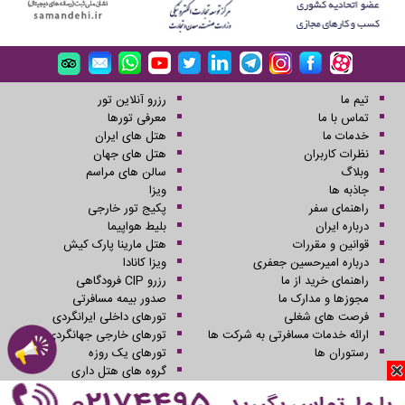
تیم ما
رزرو آنلاین تور
تماس با ما
معرفی تورها
خدمات ما
هتل های ایران
نظرات کاربران
هتل های جهان
وبلاگ
سالن های مراسم
جاذبه ها
ویزا
راهنمای سفر
پکیج تور خارجی
درباره ایران
بلیط هواپیما
قوانین و مقررات
هتل مارینا پارک کیش
درباره امیرحسین جعفری
ویزا کانادا
راهنمای خرید از ما
رزرو CIP فرودگاهی
مجوزها و مدارک ما
صدور بیمه مسافرتی
فرصت های شغلی
تورهای داخلی ایرانگردی
ارائه خدمات مسافرتی به شرکت ها
تورهای خارجی جهانگردی
رستوران ها
تورهای یک روزه
گروه های هتل داری