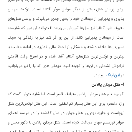
مجلل و وفور امکانات و تسهیلات لوکس خود هستند اما مهارت و حرفه‌ای
بودن پرسنل هتل بیش از دیگر عوامل موثر افتاده است. ترک‌ها مهمان
پذیری و پذیرایی از مهمانان خود را بسیار جدی می‌گیرند و پرسنل هتل‌های
معروف شهر آنتالیا نیز سال‌ها آموزش می‌بینند تا بتوانند آن طور که شایسته
است از مهمانان پذیرایی کنند. از این رو اگر شما نیز به زندگی به سبک
سلبریتی‌ها علاقه داشته و مشکلی از لحاظ مالی ندارید در ادامه مطلب با
بهترین و لوکس‌ترین هتل‌های آنتالیا آشنا شده و در اسرع وقت اقامتی
فراموش نشدنی در آن‌ها را تجربه کنید. دیدنی های آنتالیا را نیز می‌توانید
در
این لینک
ببینید.
1- هتل مردان پالاس
اگر چه نام هتل مردان پالاس مترادف قصر است اما شاید بتوان گفت که
واژه «قصر» برای این هتل بسیار کم لطفی است. این هتل لوکس‌ترین هتل
اروپاست و جایزه بهترین هتل جهان در سال گذشته را در مراسم اهدای
جوایز توریسم جهان دریافت کرده است. هتل مردان پالاس با دکور مجلل و