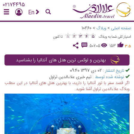
02174495
En
صفحه اصلی
>
وبلاگ
>
10260
★
★
★
★
★
★
★
★
★
★
1
2
3
4
5
امتیاز کلی شما به وبلاگ
تا کنون
50705
153
3.5
بهترین و لوکس ترین هتل‌ های آنتالیا را بشناسید
تاریخ انتشار :
02 دی 1397 09:40
نوشته شده توسط :
تیم خبری علاءالدین تراول
اگر قصد سفر با تور آنتالیا را دارید، با بهترین هتل های آنتالیا در این مطلب
وبلاگ علاءالدین تراول آشنا شوید.