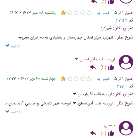
)
1
(
AZERBAYCAN
★
★
★
★
★
★
★
★
★
★
-
امتیاز
1
از
5
خیلی بد
یکشنبه 08 مهر 1403
19:51
کد
27949
عنوان نظر :
شهرکرد
شرح نظر :
شهرکرد مرکز استان چهارمحال و بختیاری به بام ایران معروفه
ادامه
ارومیه قلب آذربایجان ❤
)
4
(
★
★
★
★
★
★
★
★
★
★
-
امتیاز
1
از
5
خیلی بد
چهارشنبه 20 دی 1402
02:23
کد
27301
عنوان نظر :
ارومیه قلب آذربایجان ❤
شرح نظر :
ارومیه قلب آذربایجان ❤ ارومیه شهر تاریخی و قدیمی آذربایجان با
قدمتی بالای 3000 هزار ساله هم ردیف با شهر برادر و قارداش تبریز از شهرهای
ادامه
آذربایجانی و ترک نشین ایران محسوب میشه که بالای 90 درصد ارومیه ترکه و
حسنی
آذربایجانی هست و چند درصدی اقلیت مهاجر عراقی قندیل زاده داره که زمان
)
0
(
جنگ تحمیلی وارد خاک مقدس آذربایجان شدن کل شهر ارومیه رو بگردی یه