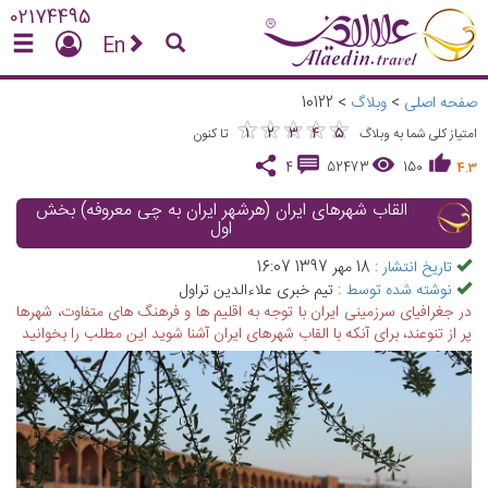
02174495
En
صفحه اصلی
>
وبلاگ
>
10122
★
★
★
★
★
★
★
★
★
★
1
2
3
4
5
امتیاز کلی شما به وبلاگ
تا کنون
4
52473
150
4.3
القاب شهرهای ایران (هرشهر ایران به چی معروفه) بخش
اول
تاریخ انتشار :
18 مهر 1397 16:07
نوشته شده توسط :
تیم خبری علاءالدین تراول
در جغرافیای سرزمینی ایران با توجه به اقلیم ها و فرهنگ های متفاوت، شهرها
پر از تنوعند، برای آنکه با القاب شهرهای ایران آشنا شوید این مطلب را بخوانید