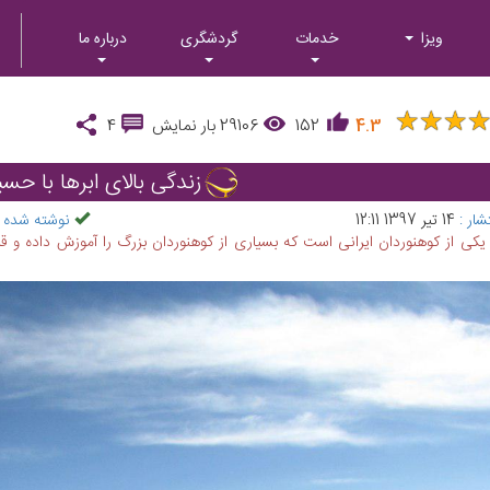
ویزا
خدمات
گردشگری
درباره ما
★
★
★
★
★
★
4.3
152
29106
بار نمایش
4
زندگی بالای ابرها با حس
شار :
14 تیر 1397 12:11
نوشته شده 
کی از کوهنوردان ایرانی است که بسیاری از کوهنوردان بزرگ را آموزش داده و قل