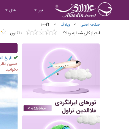
تور
هتل
صفحه اصلی
>
وبلاگ
>
10024
★
★
★
★
★
★
★
★
★
★
★
★
★
★
امتیاز کلی شما به وبلاگ
تا کنون
تاریخ انت
حسین نظر ی
بخوانید.