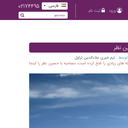
02174495
فارسی
ورود
ثبت نام
ین نظر
توسط :
تیم خبری علاءالدین تراول
ه های زیادی را فتح کرده است، مصاحبه با حسین نظر را اینجا