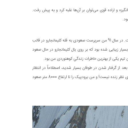
زه و اراده قوی می‌توان بر آن‌ها غلبه کرد و به پیش رفت.
ود.
به طور کلی بهترین خاطره از نگاه من صعود موفق و ایمن در کوه‌های داخل و خارج کشور است. در سال 91 من سرپرست صعودی به قله کلیمانجارو در قالب
دم. هد لایت‌های (چراغ پیشانی) 40 نفر کوهنورد شبیه نوار نور 100 متری بسیار زیبایی شده بود که بر روی یال کلیمانجارو در حال صعود
ن تیم یکی از بهترین خاطرات زندگیِ کوهنوردی من بود.
صعود کنم. بعد از گرفتار شدن در طوفان بسیار شدید، اصطلاحاً در انتظار
پنچره هوایی باز، زمین گیر شدم. من با تیم لهستانی‌ها بودم که لهستانی عنوان کرده بودند آقای نظر زنده نیست! و من برودپیک را تا ارتفاع 8000 متر صعود