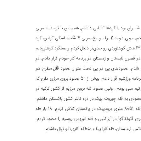
یران بود با کوه‌ها آشنایی داشتم. همچنین با توجه به مربی
بودن پسرعموهام به کوهنوردی علاقه‌مند شدم و از سال 1356 ه.ش کوهنوردی رو شروع کردم. مربی درجه 2 برف و یخ، مربی 4 شاخه اسکی آلپاین، کوه
پیمایی، سنگ نوردی و غارنوردی هستم. داوری اسکی کوهستان را هم انجام میدم. از سال 1360 ه.ش کوهنوردی رو جدی‌تر دنبال کردم و عملکرد کوهنوردیم
ر فصول تابستان و زمستان در برنامه کار خودم قرار دادم. در
 دهه 80 ه.ش وارد صعودهای برون مرزی شدم. صعودهای پی در پی تحت عنوان صعود قلل مطرح هر
کشور، آشنایی با فرهنگ و رسوم مردم، جاذبه‌های جغرافیایی و طبیعی کشورهای متعدد را در برنامه ورزشیم قرار دادم. بیش از 50 صعود برون مرزی دارم که
یم ملی بودم. اولین صعود قله برون مرزیم از کشور ترکیه در
صعودی به قله چِپروت پیک در دره نالتر کشور پاکستان داشتم.
صعود انفرادی بر روی قلل 7000 متری لنین، خانتانگری و کورژنفسکایا انجام دادم. بر روی قله 8051 متری برودپیک در پاکستان تلاش کردم. 18 بار قله
ارو بلندترین قله قاره آفریقا، 2 بار قله 4810 متری مون بلان در فرانسه، قله 6962 متری آکونکاگوآ در آرژانتین و قله البروس روسیه را صعود کردم.
س ارمنستان، قله تاپا پیک، منطقه آناپورنا و نپال داشتم.