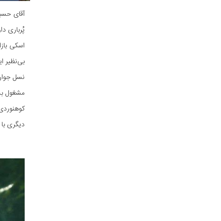
پُرباری د
اسکی بازا
بی‌نظیر ا
مشغول به 
کوهنوردی 
دیگری با عنوان "گامی بر 31 قله کشور" در دست چاپ دارند.