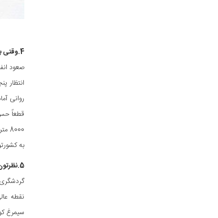
4.وقتی به مرز 8000 متری رسیدید چه حسی داشتین و دنیا رو چطور از اون بالا دیدید؟
صعود انفر
انتظار پن
روانی آما
قطعاً حس
8000
به کشورتو
5.نظرتون رو راجع به گردشگری کوهستان در ایران بفرمایید.
گردشگری ک
سیمرغ کوه