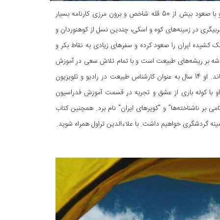
آقای حسین نظر متولد 1342 ه.ش در تهران است. کوهنوردی را در دوران جوانی آغاز کرد و با صعود بیش از 50 قله شاخص و برون مرزی کارنامه بسیار
ربیگری در زمینه‌های کوه و اسکی، چندین نسل از کوهنوردان و
ک کشیده ایران را صعود کرده و سفرهای زیادی به نقاط بکر و
 خدشه بر ریشه‌های طبیعت است و با تمام تلاش سعی در آموزش
نسل جوان دارد تا طبیعت، این مادر گران‌بهای کره زمین برای نسل‌های آتی هم به یادگار بماند. او 14 سال به عنوان کارشناس طبیعت در رادیو و تلویزیون
 او با کوله باری از عشق و تجربه در قسمت آموزش فدراسیون
 بر ناشناخته‌ها" و "کویرهای ایران" نام برد. همچنین کتاب