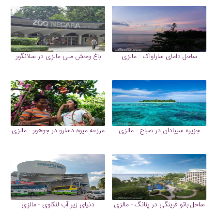
ساحل دامای ساراواک - مالزی
باغ وحش ملی مالزی در سلانگور
جزیره سیپادان در صباح - مالزی
مرزعه میوه دسارو در جوهور - مالزی
ساحل باتو فرینگی در پنانگ - مالزی
دنیای زیر آب لنکاوی - مالزی