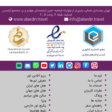
تهران، پاسداران شمالی، پایین‌تر از چهارراه فرمانیه، مابین نارنجستان چهارم و رز، مجتمع آرتمیس
فرمانیه، طبقه 7، واحد 5 , 6
www.alaedin.travel
info@alaedin.travel
تیم ما
رزرو آنلاین تور
تماس با ما
معرفی تورها
خدمات ما
هتل های ایران
نظرات کاربران
هتل های جهان
وبلاگ
سالن های مراسم
جاذبه ها
ویزا
راهنمای سفر
پکیج تور خارجی
درباره ایران
بلیط هواپیما