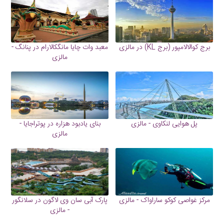
برج کوالالامپور (برج KL) در مالزی
معبد وات چایا مانگکالارام در پنانگ -
مالزی
پل هوایی لنکاوی - مالزی
بنای یادبود هزاره در پوتراجایا -
مالزی
مرکز غواصی کوکو ساراواک - مالزی
پارک آبی سان وی لاگون در سلانگور
- مالزی