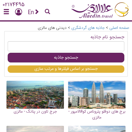
02174495
En
صفحه اصلی
>
جاذبه های گردشگری
>
دیدنی های مالزی
جستجو نام جاذبه
جستجو جاذبه
جستجو بر اساس فیلترها و مرتب سازی
برج های دوقلو پتروناس کوالالامپور -
جرج تاون در پنانگ - مالزی
مالزی