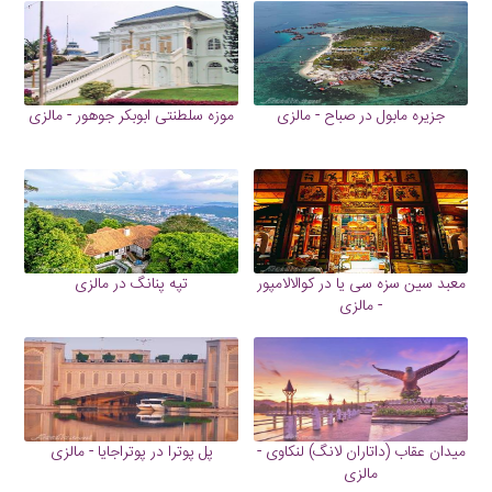
جزیره مابول در صباح - مالزی
موزه سلطنتی ابوبکر جوهور - مالزی
معبد سین سزه سی یا در کوالالامپور
تپه پنانگ در مالزی
- مالزی
میدان عقاب (داتاران لانگ) لنکاوی -
پل پوترا در پوتراجایا - مالزی
مالزی