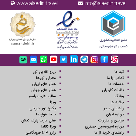
www.alaedin.travel
info@alaedin.travel
تیم ما
رزرو آنلاین تور
تماس با ما
معرفی تورها
خدمات ما
هتل های ایران
نظرات کاربران
هتل های جهان
وبلاگ
سالن های مراسم
جاذبه ها
ویزا
راهنمای سفر
پکیج تور خارجی
درباره ایران
بلیط هواپیما
قوانین و مقررات
هتل مارینا پارک کیش
درباره امیرحسین جعفری
ویزا کانادا
راهنمای خرید از ما
رزرو CIP فرودگاهی