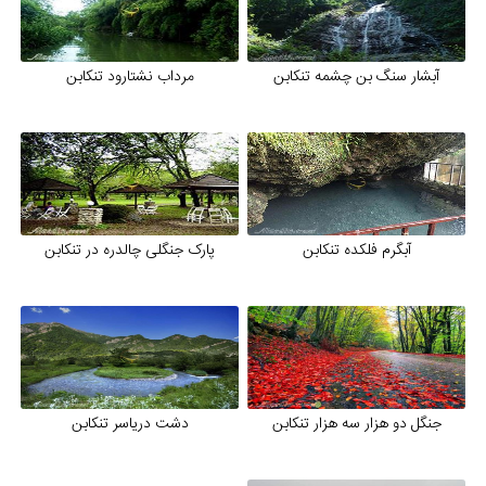
آبشار سنگ بن چشمه تنکابن
مرداب نشتارود تنکابن
آبگرم فلکده تنکابن
پارک جنگلی چالدره در تنکابن
جنگل دو هزار سه هزار تنکابن
دشت دریاسر تنکابن