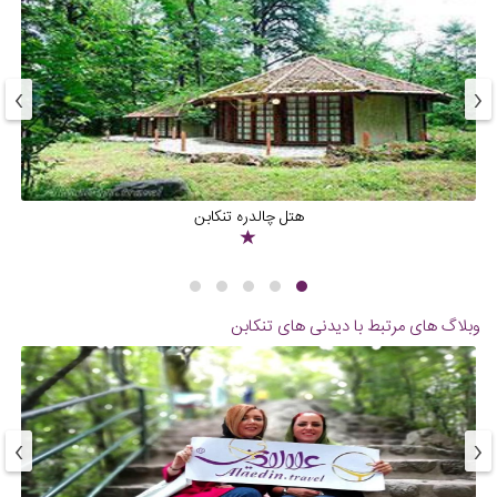
خرید از ظروف سنتی و گلدان‌های روز، یادگاری را برای عزیزانتان هدیه
ببرید. اگر می‌خواهید سریع‌تر به جاذبه های بیرجند دسترسی پیدا کنید، به
›
‹
سایت علاءالدین تراول بروید تا تصاویر و اطلاعات جامع آن را ببینید.
هتل چالدره تنکابن
وبلاگ های مرتبط با دیدنی های تنکابن
›
‹