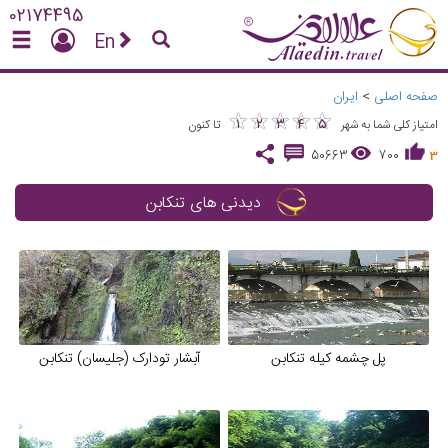
02174495
En
صفحه اصلی
>
ایران
★
★
★
★
★
★
★
★
★
★
1
2
3
4
5
امتیاز کلی شما به شهر
تا کنون
50663
700
3
دیدنی های تنکابن
پل چشمه کیله تنکابن
آبشار تودارک (جلیسان) تنکابن