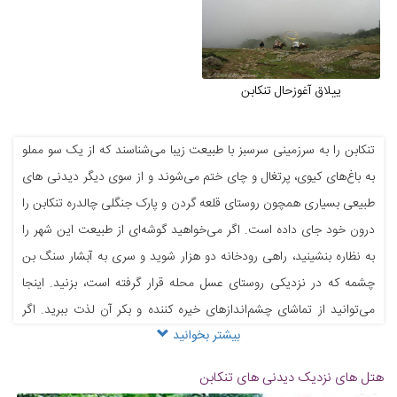
ییلاق آغوزحال تنکابن
تنکابن را به سرزمینی سرسبز با طبیعت زیبا می‌شناسند که از یک سو مملو
به باغ‌های کیوی، پرتغال و چای ختم می‌شوند و از سوی دیگر دیدنی های
طبیعی بسیاری همچون روستای قلعه گردن و پارک جنگلی چالدره تنکابن را
درون خود جای داده است. اگر می‌خواهید گوشه‌ای از طبیعت این شهر را
به نظاره بنشینید، راهی رودخانه دو هزار شوید و سری به آبشار سنگ بن
چشمه که در نزدیکی روستای عسل محله قرار گرفته است، بزنید. اینجا
می‌توانید از تماشای چشم‌انداز‌های خیره کننده و بکر آن لذت ببرید. اگر
بیشتر بخوانید
می‌خواهید تنی به آب بزنید و لذت بی‌مثال را تجربه کنید به چشمه آبگرم
فلکده که در دل جنگل دو هزار قرار دارد، بروید. پس از گشت‌‌وگذار در این
هتل های نزدیک دیدنی های تنکابن
چشمه، برای تهیه سوغات بیرجند به سمت بازار سنتی این شهر بروید و با