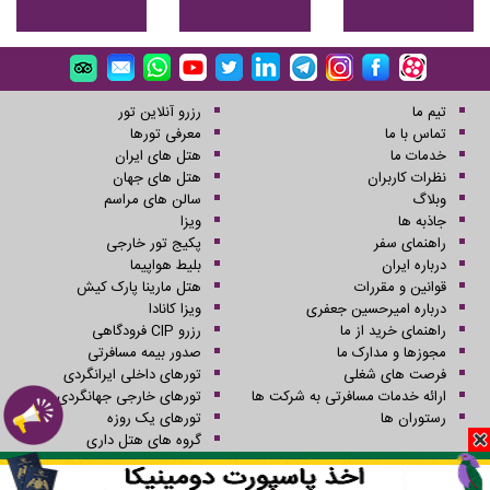
تیم ما
رزرو آنلاین تور
تماس با ما
معرفی تورها
خدمات ما
هتل های ایران
نظرات کاربران
هتل های جهان
وبلاگ
سالن های مراسم
جاذبه ها
ویزا
راهنمای سفر
پکیج تور خارجی
درباره ایران
بلیط هواپیما
قوانین و مقررات
هتل مارینا پارک کیش
درباره امیرحسین جعفری
ویزا کانادا
راهنمای خرید از ما
رزرو CIP فرودگاهی
مجوزها و مدارک ما
صدور بیمه مسافرتی
فرصت های شغلی
تورهای داخلی ایرانگردی
ارائه خدمات مسافرتی به شرکت ها
تورهای خارجی جهانگردی
رستوران ها
تورهای یک روزه
گروه های هتل داری
کلیه حقوق این سایت محفوظ و متعلق به شرکت سفرهای علاءالدین می باشد