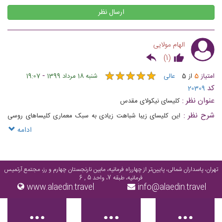
ارسال نظر
الهام مولایی
)
1
(
★
★
★
★
★
★
★
★
★
★
-
امتیاز
5
از
5
عالی
شنبه 18 مرداد 1399
19:07
کد
20309
عنوان نظر :
کلیسای نیکولای مقدس
شرح نظر :
این کلیسای زیبا شباهت زیادی به سبک معماری کلیساهای روسی
دارد
ادامه
تهران، پاسداران شمالی، پایین‌تر از چهارراه فرمانیه، مابین نارنجستان چهارم و رز، مجتمع آرتمیس
فرمانیه، طبقه 7، واحد 5 , 6
www.alaedin.travel
info@alaedin.travel