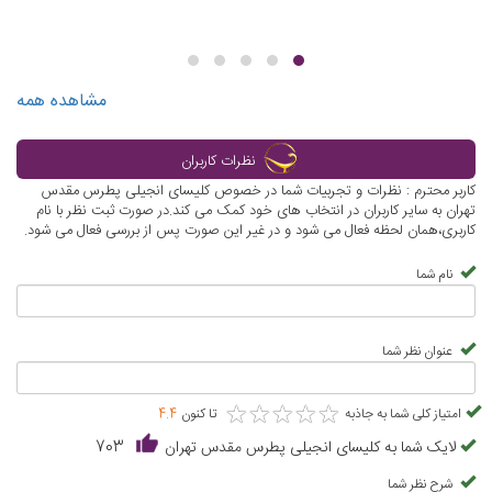
مشاهده همه
نظرات کاربران
کاربر محترم : نظرات و تجربیات شما در خصوص کلیسای انجیلی پطرس مقدس
تهران به سایر کاربران در انتخاب های خود کمک می کند.در صورت ثبت نظر با نام
کاربری،همان لحظه فعال می شود و در غیر این صورت پس از بررسی فعال می شود.
نام شما
عنوان نظر شما
★
★
★
★
★
★
★
★
★
★
امتیاز کلی شما به جاذبه
تا کنون
4.4
لایک شما به کلیسای انجیلی پطرس مقدس تهران
703
شرح نظر شما