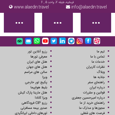
فرمانیه، طبقه 7، واحد 5 , 6
www.alaedin.travel
info@alaedin.travel
تیم ما
رزرو آنلاین تور
تماس با ما
معرفی تورها
خدمات ما
هتل های ایران
نظرات کاربران
هتل های جهان
وبلاگ
سالن های مراسم
جاذبه ها
ویزا
راهنمای سفر
پکیج تور خارجی
درباره ایران
بلیط هواپیما
قوانین و مقررات
هتل مارینا پارک کیش
درباره امیرحسین جعفری
ویزا کانادا
راهنمای خرید از ما
رزرو CIP فرودگاهی
مجوزها و مدارک ما
صدور بیمه مسافرتی
فرصت های شغلی
تورهای داخلی ایرانگردی