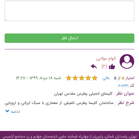
ارسال نظر
الهام مولایی
)
2
(
★
★
★
★
★
★
★
★
★
★
-
امتیاز
5
از
5
عالی
شنبه 18 مرداد 1399
14:27
کد
20231
عنوان نظر :
کلیسای انجیلی پطرس مقدس تهران
شرح نظر :
ساختمان کلیسا پطرس تلفیقی از معماری با سبک ایرانی و اروپایی
است، که در همسایگی آن اولین مدرسه آمریکایی‌ها در ایران را که سازنده‌ی آن
ادامه
ساموئل مارتین جردن بود ساخته شده بود
تهران، پاسداران شمالی، پایین‌تر از چهارراه فرمانیه، مابین نارنجستان چهارم و رز، مجتمع آرتمیس