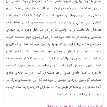
صادق هدایت (یا بهتر بگوییم: خانه‌ی خاندان هدایت) از حیث معماری نیز
در خورِ تماشاست. این خانه در اواخر عصر قاجار ساخته شد و سبک زیبای
معماری قجر، در جای‌جای آن مشهود است. در کوشکِ خانه که با چند پله و
ایوانی نسبتاً وسیع از زمین جدا شده، یا حوضچه‌ای که در حیاط خانه
همچنان پابرجاست و در اوقاتی که در آن آب زلال وجود دارد، جلوه‌ای
تماشایی و راحت‌افزا به خانه می‌دهد. در دوران پهلوی دوم، به‌دست دولت
خریداری شد و برنامه این بود که تبدیل به موزه شود که نشد. اینک کاربریِ
کتابخانه دارد و در اختیار بیمارستان امیر اعلم است. البته خانه‌ی صادق
هدایت با همتِ آقای جهانگیر هدایت، برادرزاده‌ی تلاشگر نویسنده، به
احتمال قوی به موزه‌ی آثار هدایت تبدیل خواهد شد. به هر صورت، کتابخانه
یا موزه یا اصلاً خانه‌ی عاری از هر وسیله‌ای، قدم زدن در خانه‌ی صادق
هدایت، گویا بوی روزهای خوشی را می‌دهد که این نویسنده‌ی بزرگ در
آنجا مشغول خلق شاهکارهایش بود. دوستداران ادبیات، بعید است فرصت
دیدار از این خانه را از دست بدهند.
تورهای جاذبه
خانه صادق هدایت در تهران