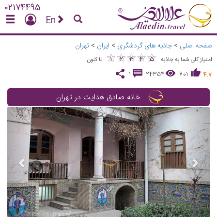
02174495
En
صفحه اصلی
>
جاذبه های گردشگری
>
ایران
>
تهران
★
★
★
★
★
★
★
★
★
★
1
2
3
4
5
امتیاز کلی شما به جاذبه
تا کنون
1
24354
701
4.7
خانه صادق هدایت در تهران
vious
Next