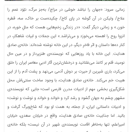
زمانی سرود: «جهان را نباشد خوشی در مزاج/ به‌جز مرگ، نبْوَد غمم را
علاج/ ولیكن در آن گوشه در پای كاج/ چكیده‌ست بر خاک، سه، قطره
خون.» و زمانی دیگر گفت: «در زندگی زخم‌هايی هست كه مثلِ خوره، در
انزوا روح را اهسته می‌خورَد و می‌تراشد.» این جملات و ابیات شاهکار، در
کنار ده‌ها داستان و اثر فاخرِ دیگر، در این خانه نوشته شده‌اند: خانه‌ی صادق
هدایت. این خانه با یاد روزهایی که نویسنده‌ی طنزپرداز و در عین حال
نومید، قلم بر کاغذ می‌غلتانید و درخشان‌ترین آثار ادبیِ معاصر ایران را خلق
می‌کرد، باری شیرین از حیرت بر دوشِ آدمی می‌نهد و پشت آدم را از این
هیبت خم می‌کند. خانه‌ی صادق هدایت، با وجود ساخت سنتی‌اش محل
شکل‌گیری بخشی مهم از ادبیات مدرن فارسی است؛ جایی که نویسنده‌ی
مشهور چشم به جهان گشود و رشد کرد و خواند و خواند و نوشت و نوشت؛
و ادبیات داستانی ایران، از جمله، به همت او بود که شاخ‌وبرگ گرفت و
بالید. اما جذابیت خانه‌ی صادق هدایت، واقع در خیابان سعدی، خیابان
امیراعلم، تنها به‌خاطر اقامت نویسنده‌ی شهیر در آن نیست؛ بلکه خانه‌ی