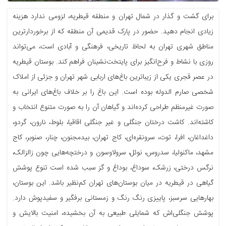
برای گشت و گذار در شمال تهران و منطقه قیطریه، لزومی ندارد هزینه
زیادی انجام دهید. حضور در پارک قدیمی آن منطقه که از برخوردارترین
مناطق شهری تهران به لحاظ تاریخی، فرهنگی و آبادی است، می‌تواند
روزی با نشاط و فرح‌انگیز برای پایتخت‌نشینان فراهم کند. بوستان قیطریه
در عصر قجری یکی از زیباترین باغ‌های اربابی شهر تهران و جزئی از املاک
شخصی صارم الدوله بوده است. این باغ را بر خلاف باغ‌های ایرانی به
صورت غیرمنظم طراحی کرده‌اند و گیاهان آن را به صورت متنوع انتخاب و
کاشته‌اند. کاشت درختان جنگلی و غیر جنگلی اقاقیا، بلوط، نارون، گردو،
داغداغان، افرا، توت، سرونقره‌ای، کاج تهران، بیدمجنون، چنار، صنوبر، کاج
مشهد، ماکنولیا، سدروس، نوئل، سرولاوسون و درختچه‌هایی چون زالزالک،
نرگس درختی، زرشک، سوداغ، بوداغ و گز سبب شده است تنوع پوشش
گیاهی در قیطریه در میان بوستان‌های تهران کم‌نظیر باشد. این بوستان،
بهارهایی سرسبز، پاییزی رنگ رنگ و زمستانی برفگیر و سفیدپوش دارد.
پوشش جنگلی‌اش که شمایلی طبیعی به آن بخشیده، امنیت بالایش و