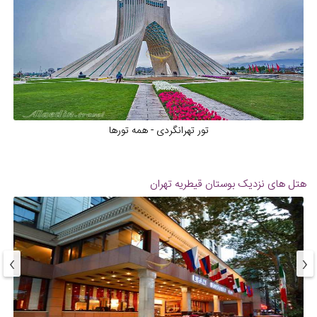
تور تهرانگردی - همه تورها
هتل های نزدیک
بوستان قیطریه تهران
›
‹