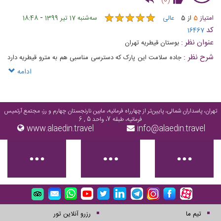
)
0
(
★
★
★
★
★
★
★
★
★
★
-
امتیاز
5
از
5
عالی
ﺳﻪشنبه 17 تیر 1399
18:48
کد
16467
عنوان نظر :
بوستان قیطریه تهران
شرح نظر :
جاده سلامت این پارک که دسترسی مناسبی هم به مترو قیطریه دارد
و تاکسی‌های زیادی هم شما را به آن می‌رساند
ادامه
تهران، پاسداران شمالی، پایین‌تر از چهارراه فرمانیه، مابین نارنجستان چهارم و رز، مجتمع آرتمیس
فرمانیه، طبقه 7، واحد 5 , 6
www.alaedin.travel
info@alaedin.travel
تیم ما
رزرو آنلاین تور