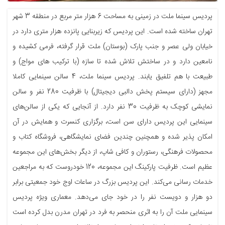
پردیس سینما ملت در زمینی به مساحت 6 هزار متر مربع در منطقه 3 شهر
تهران ساخته شده است. این پردیس که زیربنایی پانزده هزار متری دارد در
خیابان ولی عصر و جنب پارک (بوستان) ملت قرار گرفته، فرمی کشیده و
نامعین دارد و در ساختش تلاش شده تا سازه (با ترکیب های مواج) و
طبیعت با هم تلفیق یابند. پردیس سینما ملت، 4 سالن سینمایی کاملا
مجهز (دارای سیستم پخش دالبی دیجیتال) با ظرفیت 280 نفر و سالن
نمایشی کوچک به ظرفیت 30 نفر دارد. از آنجایی که یکی از سالن‌های
سینمایی این پردیس دارای سن است، برگزاری کنسرت و همایش در آن
امکان پذیر شده و همچنین چندین فضای نمایشگاهی، فروشگاه کتاب و
محصولات فرهنگی، رستوران و کافی شاپ، از دیگر بخش‌های این مجموعه
عظیم است. ظرفیت پارکینگ این مجموعه، 120 خودروست که به مراجعین
خدمات رسانی می‌کند. این پردیس بزرگ در ساعات اوج خود جمعیتی برابر
دو هزار و دویست نفر را در خود جای می‌دهد. معماری ویژه پردیس
سینمایی ملت آن را به اثری منحصر به فرد در تهران مدرن بدل کرده است