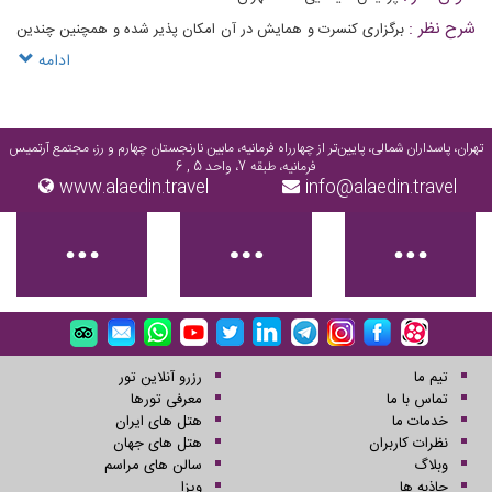
شرح نظر :
برگزاری کنسرت و همایش در آن امکان پذیر شده و همچنین چندین
فضای نمایشگاهی، فروشگاه کتاب و محصولات فرهنگی، رستوران و کافی شاپ، از
ادامه
دیگر بخش‌های این مجموعه عظیم است
تهران، پاسداران شمالی، پایین‌تر از چهارراه فرمانیه، مابین نارنجستان چهارم و رز، مجتمع آرتمیس
فرمانیه، طبقه 7، واحد 5 , 6
www.alaedin.travel
info@alaedin.travel
تیم ما
رزرو آنلاین تور
تماس با ما
معرفی تورها
خدمات ما
هتل های ایران
نظرات کاربران
هتل های جهان
وبلاگ
سالن های مراسم
جاذبه ها
ویزا