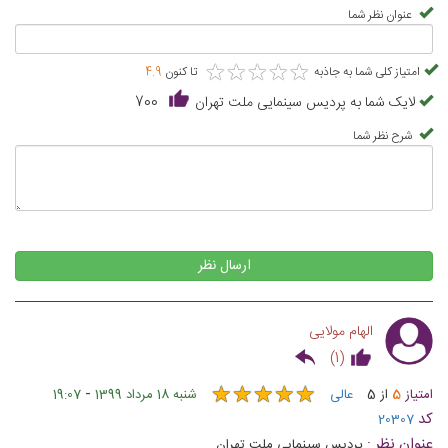
عنوان نظر شما
★
★
★
★
★
★
★
★
★
★
امتیاز کلی شما به جاذبه
تا کنون
4.9
لایک شما به پردیس سینمایی ملت تهران
700
شرح نظر شما
ارسال نظر
الهام مولایی
)
1
(
★
★
★
★
★
★
★
★
★
★
-
امتیاز
5
از
5
عالی
شنبه 18 مرداد 1399
19:07
کد
20307
عنوان نظر :
پردیس سینمایی ملت تهران