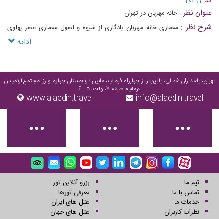
کد
20297
عنوان نظر :
خانه مهربان در تهران
شرح نظر :
معماری خانه مهربان یادگاری از شیوه و اصول معماری عصر پهلوی
اول است
ادامه
تهران، پاسداران شمالی، پایین‌تر از چهارراه فرمانیه، مابین نارنجستان چهارم و رز، مجتمع آرتمیس
فرمانیه، طبقه 7، واحد 5 , 6
www.alaedin.travel
info@alaedin.travel
تیم ما
رزرو آنلاین تور
تماس با ما
معرفی تورها
خدمات ما
هتل های ایران
نظرات کاربران
هتل های جهان