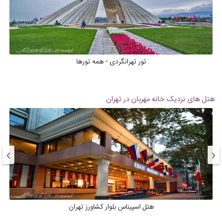
تور تهرانگردی - همه تورها
هتل های نزدیک
خانه مهربان در تهران
›
‹
هتل اسپیناس بلوار کشاورز تهران