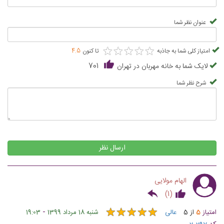
عنوان نظر شما
★
★
★
★
★
★
★
★
★
★
امتیاز کلی شما به جاذبه
تا کنون
4.5
لایک شما به خانه مهربان در تهران
701
شرح نظر شما
ارسال نظر
الهام مولایی
)
1
(
★
★
★
★
★
★
★
★
★
★
-
امتیاز
5
از
5
عالی
شنبه 18 مرداد 1399
19:03