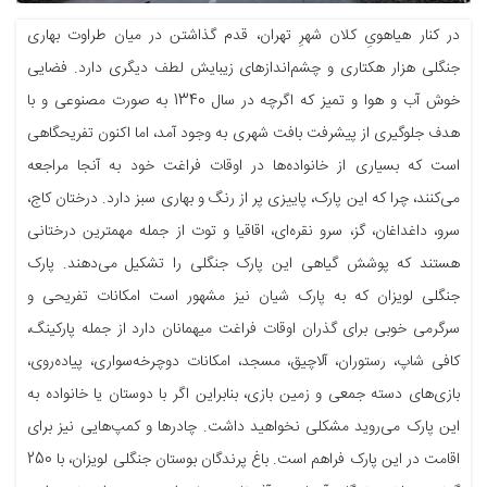
در کنار هیاهویِ کلان شهرِ تهران، قدم گذاشتن در میان طراوت بهاری
جنگلی هزار هکتاری و چشم‌اندازهای زیبایش لطف دیگری دارد. فضایی
خوش آب و هوا و تمیز که اگرچه در سال 1340 به صورت مصنوعی و با
هدف جلوگیری از پیشرفت بافت شهری به وجود آمد، اما اکنون تفریحگاهی
است که بسیاری از خانواده‌ها در اوقات فراغت خود به آنجا مراجعه
می‌کنند، چرا که این پارک، پاییزی پر از رنگ و بهاری سبز دارد. درختان کاج،
سرو، داغداغان، گز، سرو نقره‌ای، اقاقیا و توت از جمله مهمترین درختانی
هستند که پوشش گیاهی این پارک جنگلی را تشکیل می‌دهند. پارک
جنگلی لویزان که به پارک شیان نیز مشهور است امکانات تفریحی و
سرگرمی خوبی برای گذران اوقات فراغت میهمانان دارد از جمله پارکینگ،
کافی شاپ، رستوران، آلاچیق، مسجد، امکانات دوچرخه‌سواری، پیاده‌روی،
بازی‌های دسته جمعی و زمین بازی، بنابراین اگر با دوستان یا خانواده به
این پارک می‌روید مشکلی نخواهید داشت. چادرها و کمپ‌هایی نیز برای
اقامت در این پارک فراهم است. باغ پرندگان بوستان جنگلی لویزان، با 250