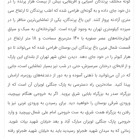
گونه مختلف پرندگان آسیایی و آفریقایی، بیش از بیست هزار پرنده را در
دل خود جای داده و به گونه‌ای طراحی شده که اغلب پرندگان تا ارتفاع سی
متری آزادنه پرواز کنند. این باغ پرندگان، یکی از تماشایی‌ترین مناظر را در
سیزده کیلومتری تهران به وجود آورده است. کبوترخانه‌ای به سبک و سیاق
کبوترخانه‌های عصر صفویه با 140 مترمربع مساحت و 18 متر ارتفاع در
قسمت شمال غربی باغ پرندگان این بوستان طراحی شده که می‌تواند تا دو
هزار کبوتر را در خود جای دهد. دیدن نمای شهر تهران از بلندای این پارک
و از لابه‌لای درختان سرسبزش، حتی در شب نیز بسیار تماشایی است، جایی
که در آن می‌توانید با ذهنی آسوده و به دور از دغدغه‌های روزمره، ارامش
پیدا کنید. ساده‌ترین راه دسترسی به پارک جنگلی لویزان آن است که از
بزرگراه صدر به بزرگراه بابایی شرق بروید. اگر به خروجی هنگام بپیچید،
ورودی شرقی بوستان را خواهید دید. برای رسیدن به ورودی غربی نیز با
رفتن به بزرگراه همت شرق، به ست خروجی امام علی شمال بپیچید و وارد
خروجی پارک جنگلی لویزان مبارک آباد و بعد خیابان شهید بیات شوید.
زمانی که به میدان شهید طجرلو رسیدید باید به خیابان شهید طجرلو رفته