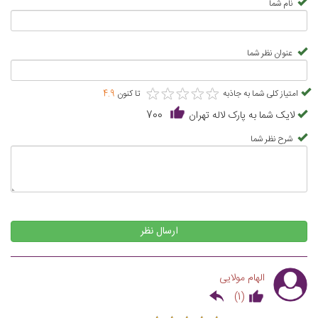
نام شما
عنوان نظر شما
★
★
★
★
★
★
★
★
★
★
امتیاز کلی شما به جاذبه
تا کنون
4.9
لایک شما به پارک لاله تهران
700
شرح نظر شما
ارسال نظر
الهام مولایی
)
1
(