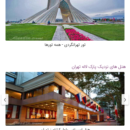
تور تهرانگردی - همه تورها
هتل های نزدیک
پارک لاله تهران
›
‹