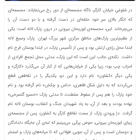
در شلوغیِ خیابان کارگر، ناگاه مجسمه‌ای از دور رخ می‌نمایاند: مجسمه‌ای
که انگار بالای سرِ خود حلقه‌ای در دست گرفته و با دو دست آن را
می‌چرخاند. این، مجسمه‌ی ابوریحان بیرونی در درون پارک لاله است: یکی
از عظیم‌ترین پارک‌های مناطق مرکزیِ شهر بزرگ تهران. پارک وسیع لاله
ابتدا محل رژه‌ی ارتش بود و پس از تأسیس پارک، در ابتدا بوستان فرح نام
داشت. نکته‌ی جالب این است که این پارک، مدتی محل تجمع افرادی از
احزاب چپ بود؛ زیرا یکی از خیابان‌هایی که از کنار آن می‌گذرد «کارگر» و
یکی دیگر «کشاورز» نام دارد و این دو، یکدیگر را در تقاطعی قطع
می‌کردند که به دلیل شکل ظاهری، «داس و چکش» نام گرفته بود و نام
خود پارک را هم پس از سقوط سلطنت، تا مدتی پارک «خسرو گلسرخی»
نهاده بودند و بعد از آن، به یاد شهیدان جنگ و انقلاب، بوستان لاله نام
گرفت. درْ ورودیِ پارک از سمت تقاطع کارگر به کشاورز، پس از مجسمه‌ی
زیبای ابوریحان بیرونی، حوض پرآبی می‌بینیم که لبه‌ی آن جایگاه دلدادگان
و دوستان است و پس از آن، جویی طولانی که تا میانه‌های پارک و استخر