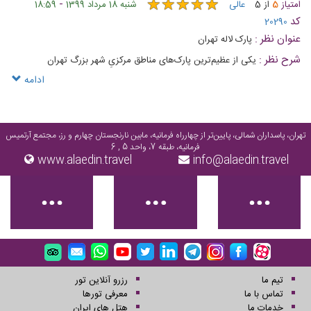
★
★
★
★
★
★
★
★
★
★
-
امتیاز
5
از
5
عالی
شنبه 18 مرداد 1399
18:59
کد
20290
عنوان نظر :
پارک لاله تهران
شرح نظر :
یکی از عظیم‌ترین پارک‌های مناطق مرکزیِ شهر بزرگ تهران
ادامه
تهران، پاسداران شمالی، پایین‌تر از چهارراه فرمانیه، مابین نارنجستان چهارم و رز، مجتمع آرتمیس
فرمانیه، طبقه 7، واحد 5 , 6
www.alaedin.travel
info@alaedin.travel
تیم ما
رزرو آنلاین تور
تماس با ما
معرفی تورها
خدمات ما
هتل های ایران