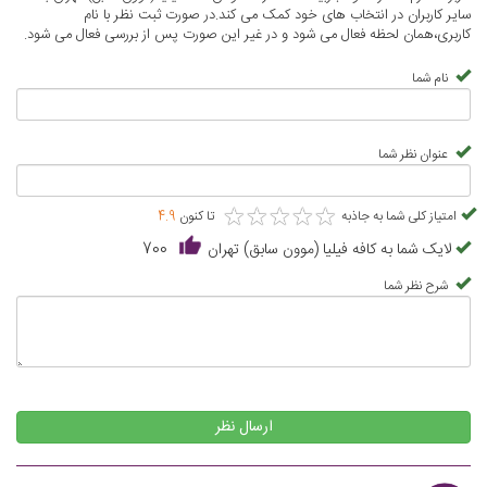
سایر کاربران در انتخاب های خود کمک می کند.در صورت ثبت نظر با نام
کاربری،همان لحظه فعال می شود و در غیر این صورت پس از بررسی فعال می شود.
نام شما
عنوان نظر شما
★
★
★
★
★
★
★
★
★
★
امتیاز کلی شما به جاذبه
تا کنون
4.9
لایک شما به کافه فیلیا (موون سابق) تهران
700
شرح نظر شما
ارسال نظر