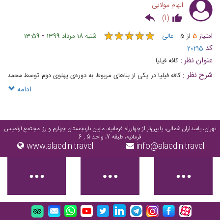
الهام مولایی
)
1
(
★
★
★
★
★
★
★
★
★
★
-
امتیاز
5
از
5
عالی
شنبه 18 مرداد 1399
13:59
کد
20215
عنوان نظر :
کافه فیلیا
شرح نظر :
کافه فیلیا در یکی از بناهای مربوط به دوره‌ی پهلوی دوم توسط محمد
مهدی سلیمی نمین که در موسیقی تبحر ویژه‎‌ای داشت
ادامه
تهران، پاسداران شمالی، پایین‌تر از چهارراه فرمانیه، مابین نارنجستان چهارم و رز، مجتمع آرتمیس
فرمانیه، طبقه 7، واحد 5 , 6
www.alaedin.travel
info@alaedin.travel