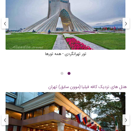
›
‹
تور تهرانگردی - همه تورها
هتل های نزدیک
کافه فیلیا (موون سابق) تهران
›
‹