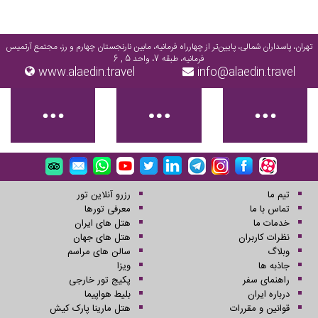
بازدید از این مجموعه بسیار لذت بخش و عالی است ، پیشنهاد من به همه اهالی
فرهنگ و تاریخ این سرزمین بازدید از این مجموعه فوق العاده است.
تهران، پاسداران شمالی، پایین‌تر از چهارراه فرمانیه، مابین نارنجستان چهارم و رز، مجتمع آرتمیس
فرمانیه، طبقه 7، واحد 5 , 6
www.alaedin.travel
info@alaedin.travel
تیم ما
رزرو آنلاین تور
تماس با ما
معرفی تورها
خدمات ما
هتل های ایران
نظرات کاربران
هتل های جهان
وبلاگ
سالن های مراسم
جاذبه ها
ویزا
راهنمای سفر
پکیج تور خارجی
درباره ایران
بلیط هواپیما
قوانین و مقررات
هتل مارینا پارک کیش