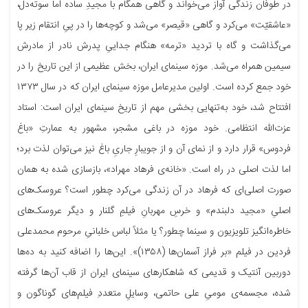
در طوفان زندگی آواز می‌خواند و گاهی همگام با مجیدِ ساده اما سوته‌دل،
«عاشقیّت» می‌کرد و گاهی «قیصر» می‌شد و کوچه‌ها را در پیِ انتقام زیر پا
می‌گذاشت و گاه با تردید «ترمه» هنگام جداییِ پدرش نادر از مادرش
سیمین همراه می‌شد. موزه سینمای ایران، بخش عظیمی از این تاریخ را در
خود جمع کرده است. اولین مدیرعامل موزه سینمای ایران که در سال ۱۳۷۳
افتتاح شد، خود به‌تنهایی بخشی مهم از تاریخ سینمای ایران است: استاد
عزت‌الله انتظامی. خود موزه در باغی مشجر، مشهور به عمارتِ «باغ
فردوس» قرار دارد و از نمای آن و از جویبارِ جاریِ باغ نیز می‌توان لذت برد؛
اما لذت اصلی در راه است. «خانه‌ی فرهاد مهراد»، بازسازی شده به همان
صورت اصلی‌ای که فرهاد در آن زندگی می‌کرد چطور است؟ عروسک‌های
اصلیِ «مجید دلبندم» و خرسِ مهربانِ فیلمِ گلنار و دیگر عروسک‌های
خاطره‌انگیز تلویزیون و سینما چطور؟ یا مثلاً لباس خلبانیِ مرحوم محمدعلی
فردین در فیلم «بر فراز آسمان‌ها (۱۳۵۸)». این‌ها را اضافه کنید به ده‌ها
دوربین آنتیک و قدیمی که شاهکارهای سینمای ایران از قاب آن‌ها گرفته
شده، مجسمه‌ی مومیِ علی حاتمی، وسایلِ متعددِ فیلم‌های گوناگون و