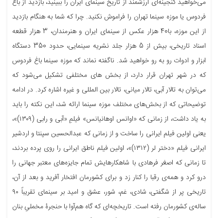
می‌خواهید گنجینه‌ای ارزشمند از تاریخ سینمای ایران را ببینید، بازدید از باغ
فردوس یا موزه سینما تهران را فراموش نکنید. چرا که شما به هنگام بازدید
از این موزه، با40 هزار عکس از سینمای ایران و هنرمندان، 3 هزار قطعه
اسناد تاریخی، بیش از 5 هزار جلد نشریه سینمایی، حدود 350 دستگاه
ابزار و ادوات رو به رو خواهید شد. ناگفته نماند که موزه سینما باغ فردوس
که در شهر تهران قرار دارد، از بخش های مختلفی تشکیل می‌شود که
می‌توان به تالار آبی، تالار میانی، تالار بین المللی و غیره اشاره کرد. در ادامه
توضیحاتی که از بخش‌های مختلف موزه سینما ارائه شد، این نکته را باید
به یاد داشت، از زمانی که «اوانس اوهانیانس» فیلمِ «آبی و رابی (۱۳۰۹)»،
یعنی اولین فیلم ایرانی را ساخت و از زمانی که عبدالحسین سپنتا و اردشیر
ایرانی فیلم «دختر لر (۱۳۱۲)»، اولین فیلم ناطق ایرانی را روی پرده بردند،
تا زمانی که اصغر فرهادی با شاهکارهایش تمام جایزه‌های معتبر جهانی را
درو کرد و همه‌ی رقبا را کنار زد و برای کشورمان افتخار آفرید و بعد از آن،
تاریخی پر از شگفتی، شادی، غم، شور، عشق و امید بر سینمای تقریباً ۹۰
ساله‌ی کشورمان رفته است. تاریخچه‌ای که گاه هم‌آوا با حنجرۀ مخملیِ بنان