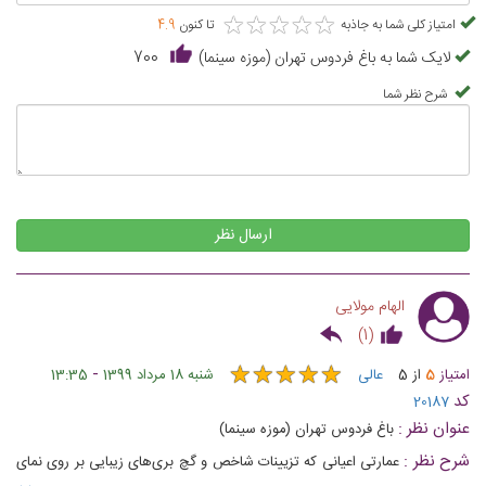
★
★
★
★
★
★
★
★
★
★
امتیاز کلی شما به جاذبه
تا کنون
4.9
لایک شما به باغ فردوس تهران (موزه سینما)
700
شرح نظر شما
ارسال نظر
الهام مولایی
)
1
(
★
★
★
★
★
★
★
★
★
★
-
امتیاز
5
از
5
عالی
شنبه 18 مرداد 1399
13:35
کد
20187
عنوان نظر :
باغ فردوس تهران (موزه سینما)
شرح نظر :
عمارتی اعیانی که تزیینات شاخص و گچ بری‌های زیبایی بر روی نمای