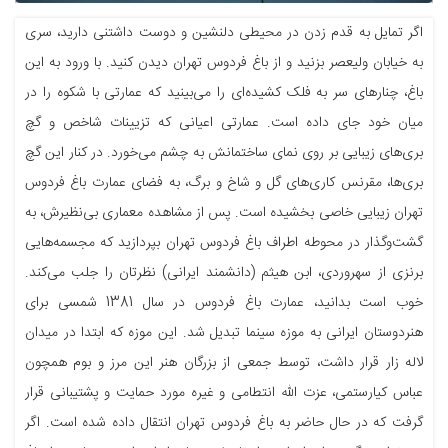
اگر تمایل به قدم زدن در محیطی دلنشین و دوست داشتنی دارید، سری
به خیابان ولیعصر بزنید و از باغ فردوس تهران دیدن کنید. با ورود به این
باغ، چنارهای سر به فلک کشیده‌ای را می‌بینید که عمارتی با شکوه را در
میان خود جای داده است. عمارتی اعیانی که تزیینات شاخص و گچ
بری‌های زیبایی بر روی نمای ساختمانش به چشم می‌خورد. در کنار این گچ
بری‌ها، مقرنس کاری‌های گل و شاخ و برگ، به فضای عمارت باغ فردوس
تهران زیبایی خاصی بخشیده است. پس از مشاهده معماری بی‌نظیرش، به
گشت‌وگذار در محوطه اطراف باغ فردوس تهران بپردازید که مجسمه‌هایی
برنزی از سهروردی، ابن هیثم (دانشمند ایرانی) نظرتان را جلب می‌کند.
خوب است بدانید، عمارت باغ فردوس در سال 1381 شمسی برای
هنردوستان ایرانی به موزه سینما تبدیل شد. این موزه که ابتدا در میدان
لاله زار قرار داشت، توسط جمعی از بزرگان هنر این مرز و بوم همچون
عباس کیارستمی، عزت الله انتطامی و غیره مورد حمایت و پشتیبانی قرار
گرفت که در حال حاضر به باغ فردوس تهران انتقال داده شده است. اگر