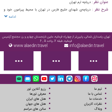
عنوان نظر :
دریاچه ارم تهران
شرح نظر :
دریاچه‌ی شهدای خلیج فارس در تهران با محیط پیرامون خود و
همچنین با امکاناتی که در خود جای داده است فضای زیبا، دلنشین و آرامی را
ادامه
برای گردشگران و شهروندان تهرانی فراهم می‌کند
تهران، پاسداران شمالی، پایین‌تر از چهارراه فرمانیه، مابین نارنجستان چهارم و رز، مجتمع آرتمیس
فرمانیه، طبقه 7، واحد 5 , 6
www.alaedin.travel
info@alaedin.travel
تیم ما
رزرو آنلاین تور
تماس با ما
معرفی تورها
خدمات ما
هتل های ایران
نظرات کاربران
هتل های جهان
وبلاگ
سالن های مراسم