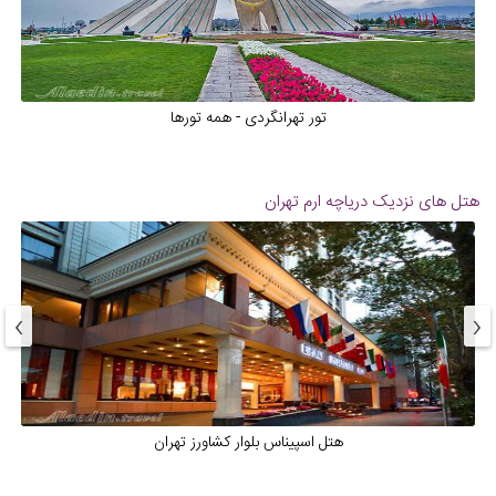
تور تهرانگردی - همه تورها
هتل های نزدیک
دریاچه ارم تهران
›
‹
هتل اسپیناس بلوار کشاورز تهران