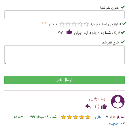
عنوان نظر شما
★
★
★
★
★
★
★
★
★
★
امتیاز کلی شما به جاذبه
تا کنون
4.4
لایک شما به دریاچه ارم تهران
701
شرح نظر شما
ارسال نظر
الهام مولایی
)
1
(
★
★
★
★
★
★
★
★
★
★
-
امتیاز
5
از
5
عالی
شنبه 18 مرداد 1399
18:55
کد
20282