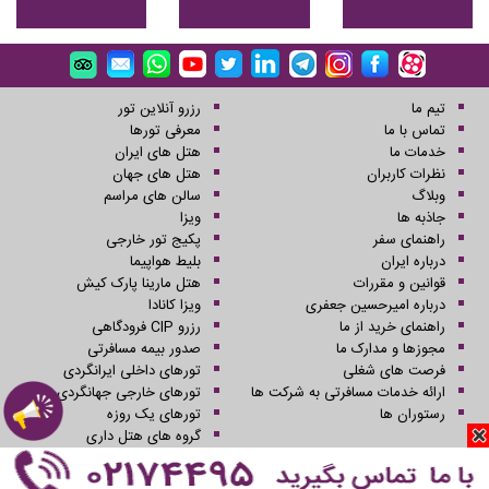
تیم ما
رزرو آنلاین تور
تماس با ما
معرفی تورها
خدمات ما
هتل های ایران
نظرات کاربران
هتل های جهان
وبلاگ
سالن های مراسم
جاذبه ها
ویزا
راهنمای سفر
پکیج تور خارجی
درباره ایران
بلیط هواپیما
قوانین و مقررات
هتل مارینا پارک کیش
درباره امیرحسین جعفری
ویزا کانادا
راهنمای خرید از ما
رزرو CIP فرودگاهی
مجوزها و مدارک ما
صدور بیمه مسافرتی
فرصت های شغلی
تورهای داخلی ایرانگردی
ارائه خدمات مسافرتی به شرکت ها
تورهای خارجی جهانگردی
رستوران ها
تورهای یک روزه
گروه های هتل داری
کلیه حقوق این سایت محفوظ و متعلق به شرکت سفرهای علاءالدین می باشد