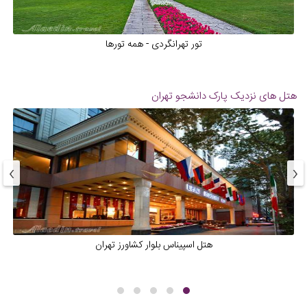
تور تهرانگردی - همه تورها
هتل های نزدیک
پارک دانشجو تهران
›
‹
هتل اسپیناس بلوار کشاورز تهران