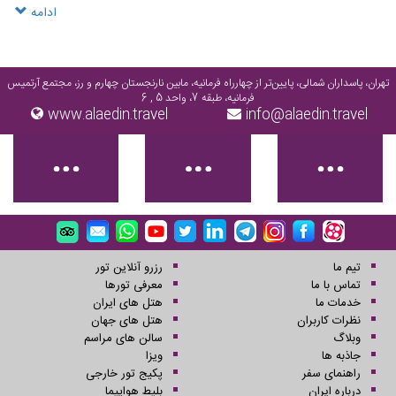
تصاویر بافته شده ، بافتهای مختلف از مناطق مختلف که داستان بسیاری را نشان
ادامه
می دهد. در اینجا جادوی فرش را بطور کامل درک مى کنید.
تهران، پاسداران شمالی، پایین‌تر از چهارراه فرمانیه، مابین نارنجستان چهارم و رز، مجتمع آرتمیس
فرمانیه، طبقه 7، واحد 5 , 6
www.alaedin.travel
info@alaedin.travel
تیم ما
رزرو آنلاین تور
تماس با ما
معرفی تورها
خدمات ما
هتل های ایران
نظرات کاربران
هتل های جهان
وبلاگ
سالن های مراسم
جاذبه ها
ویزا
راهنمای سفر
پکیج تور خارجی
درباره ایران
بلیط هواپیما