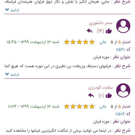
شرح نظر :
جايي هيجان انگيز با نقش و نگار ذوق فراوان هنرمندان فرشباف
ايراني
ادامه
سحر دانشوری
)
14
(
★
★
★
★
★
★
★
★
★
★
-
امتیاز
5
از
5
عالی
شنبه 13 اردیبهشت 1399
15:45
کد
11541
عنوان نظر :
موزه فرش
شرح نظر :
فرشهای دستباف وزربافت بی نظیری در این موزه هست که هیچ کجا
نمیشه لنگه ی این هنر رو پیدا کرد
ادامه
بشارت گودرزی
)
0
(
★
★
★
★
★
★
★
★
★
★
-
امتیاز
5
از
5
عالی
شنبه 13 اردیبهشت 1399
11:34
کد
11526
عنوان نظر :
موزه فرش
شرح نظر :
در اینجا می توانید برخی از شگفت انگیزترین فرشها را مشاهده کنید.