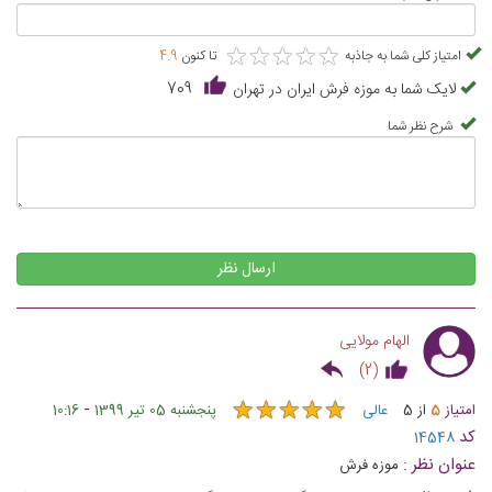
★
★
★
★
★
★
★
★
★
★
امتیاز کلی شما به جاذبه
تا کنون
4.9
لایک شما به موزه فرش ایران در تهران
709
شرح نظر شما
ارسال نظر
الهام مولایی
)
2
(
★
★
★
★
★
★
★
★
★
★
-
امتیاز
5
از
5
عالی
پنجشنبه 05 تیر 1399
10:16
کد
14548
عنوان نظر :
موزه فرش