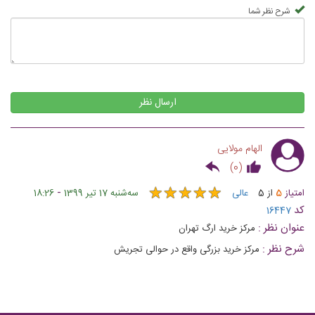
شرح نظر شما
ارسال نظر
الهام مولایی
)
0
(
★
★
★
★
★
★
★
★
★
★
-
امتیاز
5
از
5
عالی
ﺳﻪشنبه 17 تیر 1399
18:26
کد
16447
عنوان نظر :
مرکز خرید ارگ تهران
شرح نظر :
مرکز خرید بزرگی واقع در حوالی تجریش