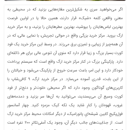
اگر می‌خواهید سری به شکیل‌ترین مغازه‌هایی بزنید که در محیطی به
معنیِ واقعیِ کلمه «شیک» قرار دارند، همین حالا یا در اولین فرصت
بهترین لباس‌هایتان را بپوشید، بهترین عطرهایتان را بزنید، و به مرکز خرید
ارگ بروید. مرکز خرید بزرگی واقع در حوالی تجریش، با نمایی عالی، که در
آن همه‌چیز از زیبایی و تمیزی برق می‌زند. در وسط این مرکز خرید یک فود
کورت بسیار بزرگ و زیبا قرار دارد که منوی آن تنوعی عالی برای هر ذائقه‌ای
دارد. پارکینگی بزرگ در کنار مرکز خرید ارگ واقع است که سیستم پرداخت
خودکار دارد و این امر، باعث سرعتِ خروج از پارکینگ می‌شود و خیالتان را
از این بابت، قدری آسوده می‌سازد. در مرکز خرید ارگ، ۹ کافی‌شاپ با
کاربری‌های گوناگون وجود دارد که اگر محیطی خلوت‌تر و دنج‌تر از فود
کورت وسیع آن می‌پسندید، می‌توانید به آن‌ها سر بزنید و دمدمه‌های
غروب، قهوه‌تان را کنارِ شاید یک تکه کیک مزمزه کنید. چهار آسانسور
فول‌پکیجِ کابین شیشه‌ایِ پانورامیک، از دیگر امکانات محیط مرکز خرید ارگ
است. از جذابیت‌های جالب دیگرِ آن، وجود یک آمفی‌تئاترِ ۲۰۰ نفره است