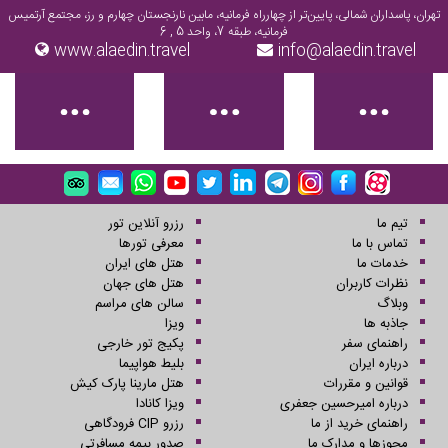
تهران، پاسداران شمالی، پایین‌تر از چهارراه فرمانیه، مابین نارنجستان چهارم و رز، مجتمع آرتمیس
فرمانیه، طبقه 7، واحد 5 , 6
www.alaedin.travel
info@alaedin.travel
تیم ما
رزرو آنلاین تور
تماس با ما
معرفی تورها
خدمات ما
هتل های ایران
نظرات کاربران
هتل های جهان
وبلاگ
سالن های مراسم
جاذبه ها
ویزا
راهنمای سفر
پکیج تور خارجی
درباره ایران
بلیط هواپیما
قوانین و مقررات
هتل مارینا پارک کیش
درباره امیرحسین جعفری
ویزا کانادا
راهنمای خرید از ما
رزرو CIP فرودگاهی
مجوزها و مدارک ما
صدور بیمه مسافرتی