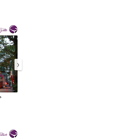
هتل
‹
ه
مطال