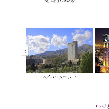
تور تهرانگردی چند روزه
›
هتل پارسیان آزادی تهران
هتل پا
خ ابیض)