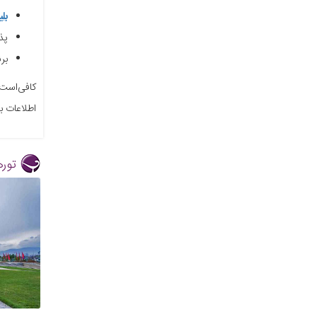
بل
پذ
بر
کافی‌است 
اطلاعات بیشتر با شماره 02174495 تماس بگیرید. 
توره