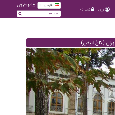
02174495
فارسی
ورود
ثبت نام
هران (کاخ ابیض)
Previous