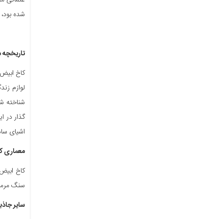
عثمانی مقد
شده بود، 
تاریخچه م
لوازم زند
اشیای ساد
معماری ک
کاخ ابیض 
سنگ مرمر 
سایر جاذب