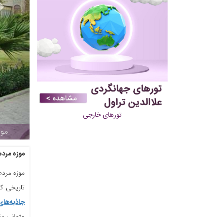
تورهای خارجی
ناسی کاخ گلستان در تهران (کاخ ابیض) | علاءالدین تراول
موزه مردم
موزه مردم
تاریخی کا
جاذبه‌ها