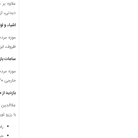
علاوه بر 
دیدنی، از
اشیاء و ل
موزه مردم
ظروف، ابز
ساعات باز
خارجی 20 هزار تومان و برای ایرانیان 5 هزار تومان است.
بازدید از
علاالدین 
با رزرو تو
را
حم