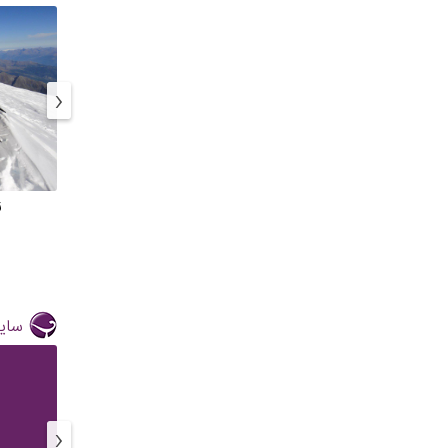
‹
ز
سایر
‹