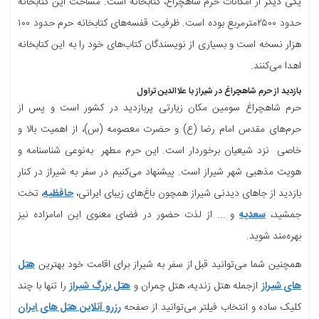
یکی دیگر از امکانات حرم شاهچراغ، کتابخانه است. مساحت این کتابخانه
حدود ۲۵۰۰مترمربع بوده است. ظرفیت قفسه‌های کتابخانه حرم حدود ۱۰۰
هزار نسخه است و بسیاری از نویسندگان کتاب‌های خود را به این کتابخانه
اهدا می‌کنند.
بازدید از حرم شاهچراغ در شیراز با علاالدین تراول
حرم شاهچراغ سومین مکان زیارتی پربازدید در کشور است و پس از
حرم‌های مقدس امام رضا (ع) و حضرت معصومه (س)، از اهمیت بالا و
خاصی نزد شیعیان برخوردار است. این حرم مطهر به‌نوعی شناسنامه و
هویت مذهبی شهر شیراز است. پیشنهاد می‌کنیم در سفر به شیراز در کنار
بازدید از جاهای دیدنی شیراز همچون باغ‌های زیبای ایرانی،
حافظیه
، تخت
جمشید،
سعدیه
و ... از لذت حضور در فضای معنوی این امامزاده نیز
بهره‌مند شوید.
همچنین شما می‌توانید قبل از سفر به شیراز برای اقامت خود بهترین
هتل
های شیراز
ازجمله هتل زندیه، هتل چمران و
هتل بزرگ شیراز
را تنها با چند
کلیک ساده و انتخاب فیلتر می‌توانید از صفحه
رزرو آنلاین هتل های ایران