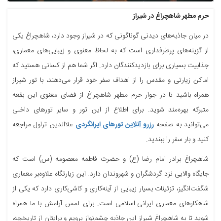
حرم مطهر شاهچراغ در شیراز
در میان جاذبه‌های دیدنی گوناگونی که در شیراز وجود دارد، شاهچراغ یکی
از گزینه‌های پرطرفداری است که به لحاظ معنوی و زیبایی‌های معماری،
جذابیت بسیاری برای بازدیدکنندگان دارد. اگر شما هم از کسانی هستید که
اماکن زیارتی و مقدس را از اهداف سفر خود قرار می‌دهند، با تور شیراز
همراه باشید تا در جوار حرم مطهر شاهچراغ از فضای معنوی این بقعه
متبرکه بهره‌مند شوید. برای اطلاع از این تور و سایر تورهای داخلی
می‌توانید به صفحه
رزرو آنلاین تورهای ایرانگردی
علاالدین تراول مراجعه
کنید و بار سفر را ببندید.
شاهچراغ برادر امام رضا (ع) و حضرت فاطمه معصومه (س) است که
جایگاه والایی نزد گردشگران و شهروندان دارد. این زیارتگاه علاوه‌بر معماری
شگفت‌انگیز، تزئینات بسیار زیبایی از آینه‌کاری و کاشی‌کاری دارد که یکی از
شاهکارهای معماری ایرانی-اسلامی است. برای لمس آرامش با ما همراه
شوید تا به شاهچراغ شیراز این جاذبه چشم‌نواز برویم و برایتان از تاریخچه،