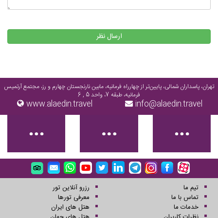
ارسال نظر
تهران، پاسداران شمالی، پایین‌تر از چهارراه فرمانیه، مابین نارنجستان چهارم و رز، مجتمع آرتمیس
فرمانیه، طبقه 7، واحد 5 , 6
www.alaedin.travel
info@alaedin.travel
تیم ما
رزرو آنلاین تور