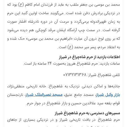
محمد بن موسی بن جعفر ملقب به عابد از فرزندان امام کاظم (ع) بود که
در نزدیکی برادرش دفن شده است. می‌گویند ساخت اولین گنبد این حرم
به زمان ظهیرالدوله برمی‌گردد و مرمت آن در دوره نادرشاه افشار صورت
گرفته است. در سمت چپ آرامگاه ایشان مرقد کوچکی هم دیده می‌شود
که بر روی لوح درون آن عبارت «ابراهیم بن محمد بن موسی» حک شده و
به اعتقاد مردم، پسر میر محمد (ع) است.
اطلاعات بازدید از حرم شاه‌چراغ در شیراز
ساعات بازدید: حرم شاهچراغ هرروز به‌صورت 24 ساعته باز است.
تلفن شاهچراغ شیراز: 07132131368
جاذبه‌ها و اماکن دیدنی نزدیک به شاهچراغ: خانه تاریخی منطقی‌نژاد،
بازار وکیل شیراز
، مسجد جامع عتیق،
مسجد نصیرالملک شیراز
، نارنجستان
قوام، بقعه سید علاالدین حسین و بازار شاهچراغ در جوار حرم.
مسیرهای دسترسی به حرم شاهچراغ شیراز
حرم شاهچراغ در بافت تاریخی شیراز و در نزدیکی بسیاری از جاهای