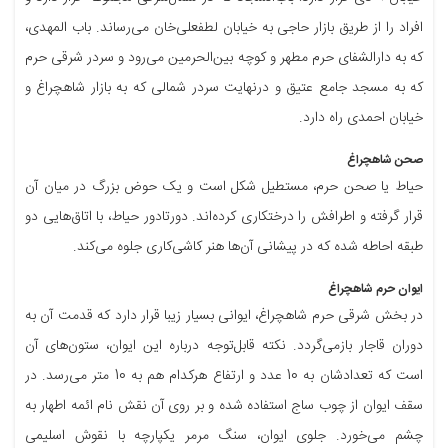
افراد را از طریق بازار حاجی به خیابان لطفعلی‌خان می‌رساند. باب المهدی،
که به دارالشفای حرم مطهر و کوچه بین‌الحرمین می‌رود و سردر شرقی حرم
که به مسجد جامع عتیق و درنهایت سردر شمالی که به بازار شاهچراغ و
خیابان احمدی راه دارد.
صحن شاهچراغ
حیاط یا صحن حرم، مستطیل شکل است و یک حوض بزرگ در میان آن
قرار گرفته و اطرافش را درختکاری کرده‌اند. دورتادور حیاط، با اتاق‌هایی دو
طبقه احاطه شده که در پیشانی آن‌ها هنر کاشی‌کاری جلوه می‌کند.
ایوان حرم شاهچراغ
در بخش شرقی حرم شاهچراغ، ایوانی بسیار زیبا قرار دارد که قدمت آن به
دوران قاجار بازمی‌گردد. نکته قابل‌توجه درباره این ایوان، ستون‌های آن
است که تعدادشان به 10 عدد و ارتفاع هرکدام هم به 10 متر می‌رسد. در
سقف ایوان از چوب ساج استفاده شده و بر روی آن نقش نام ائمه اطهار به
چشم می‌خورد. جلوی ایوان، سنگ مرمر یکپارچه با نقوش اسلیمی