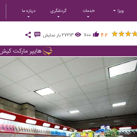
ویزا
خدمات
گردشگری
درباره ما
★
★
★
★
★
★
4.2
700
27213
بار نمایش
هایپر مارکت کیش
Next