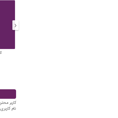
‹
ک
کاربر محت
نام کاربر