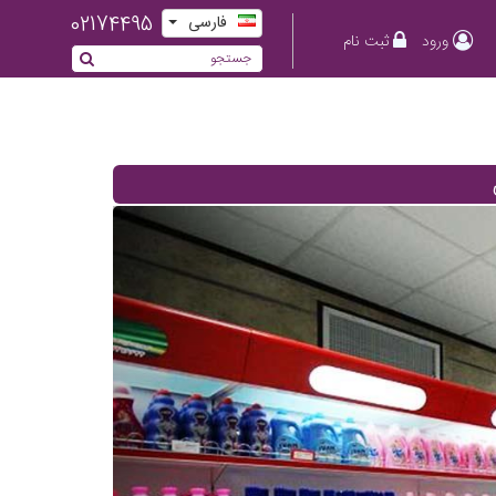
02174495
فارسی
ورود
ثبت نام
Previous