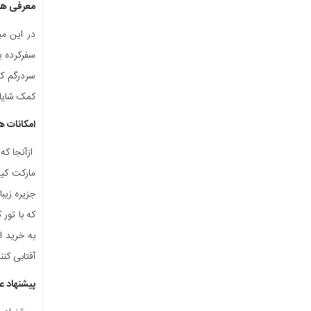
معرفی ها
در این م
سفرکرده ب
سردرگم کن
کمک شایان
امکانات ه
ازآنجا که
که با تور
به خرید ا
آفتابی کنن
پیشنهاد ع