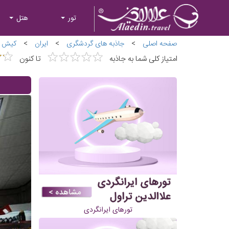
تور
هتل
صفحه اصلی
>
جاذبه های گردشگری
>
ایران
>
کیش
★
★
★
★
★
★
★
★
★
★
★
★
★
★
امتیاز کلی شما به جاذبه
تا کنون
تورهای ایرانگردی