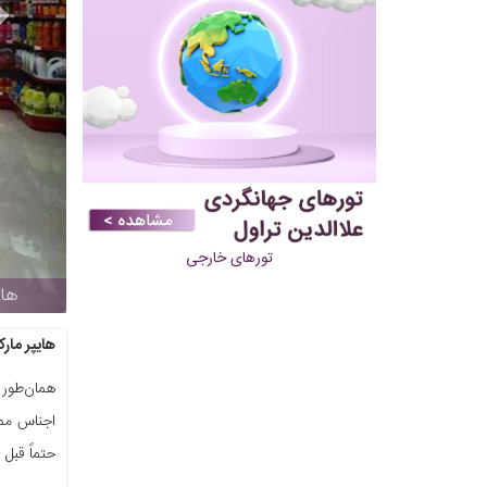
تورهای خارجی
های
هایپر ما
همان‌طور 
اجناس ممک
حتماً قبل 