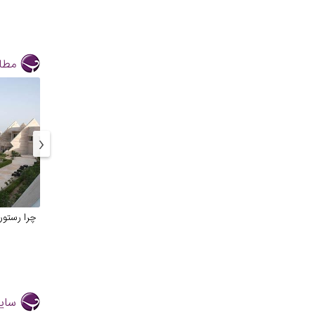
مطال
‹
چرا رستور
سایر