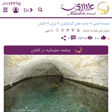
02174495
En
صفحه اصلی
>
جاذبه های گردشگری
>
ایران
>
کاشان
★
★
★
★
★
★
★
★
★
★
1
2
3
4
5
امتیاز کلی شما به جاذبه
تا کنون
2
25308
700
5
چشمه سلیمانیه در کاشان
vious
Next