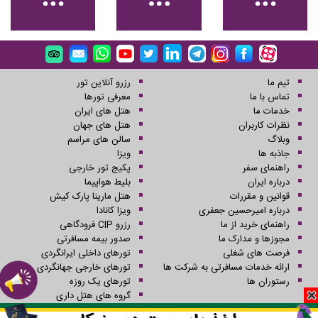
تیم ما
رزرو آنلاین تور
تماس با ما
معرفی تورها
خدمات ما
هتل های ایران
نظرات کاربران
هتل های جهان
وبلاگ
سالن های مراسم
جاذبه ها
ویزا
راهنمای سفر
پکیج تور خارجی
درباره ایران
بلیط هواپیما
قوانین و مقررات
هتل مارینا پارک کیش
درباره امیرحسین جعفری
ویزا کانادا
راهنمای خرید از ما
رزرو CIP فرودگاهی
مجوزها و مدارک ما
صدور بیمه مسافرتی
فرصت های شغلی
تورهای داخلی ایرانگردی
ارائه خدمات مسافرتی به شرکت ها
تورهای خارجی جهانگردی