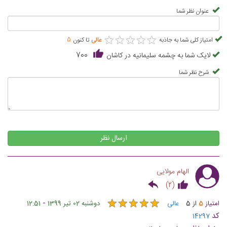
عنوان نظر شما
★
★
★
★
★
★
★
★
★
★
امتیاز کلی شما به جاذبه
عالی
تا کنون
5
لایک شما به چشمه سلیمانیه در کاشان
700
شرح نظر شما
ارسال نظر
الهام مولایی
)
2
(
★
★
★
★
★
★
★
★
★
★
-
امتیاز
5
از
5
عالی
دوشنبه 02 تیر 1399
12:51
کد
14297