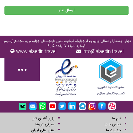
ارسال نظر
تهران، پاسداران شمالی، پایین‌تر از چهارراه فرمانیه، مابین نارنجستان چهارم و رز، مجتمع آرتمیس
فرمانیه، طبقه 7، واحد 5 , 6
www.alaedin.travel
info@alaedin.travel
تیم ما
رزرو آنلاین تور
تماس با ما
معرفی تورها
خدمات ما
هتل های ایران