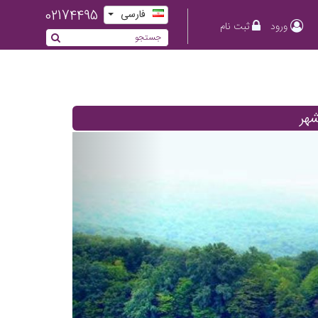
02174495
فارسی
ورود
ثبت نام
شهر
Previous