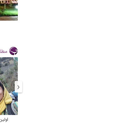
مطال
‹
اولین