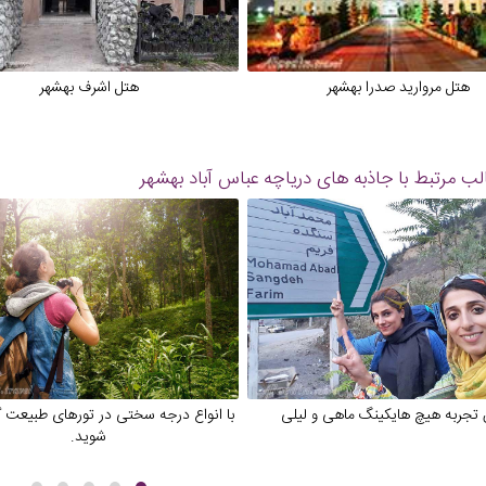
هتل مروارید صدرا بهشهر
هتل اشرف بهشهر
ب مرتبط با جاذبه های
دریاچه عباس آباد بهشهر
 تجربه هیچ هایکینگ ماهی و لیلی
با انواع درجه سختی در تورهای طبیعت گ
شوید.