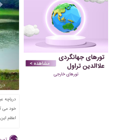
تورهای خارجی
دری
دریاچه عب
خود می کن
اعظم این 
توره