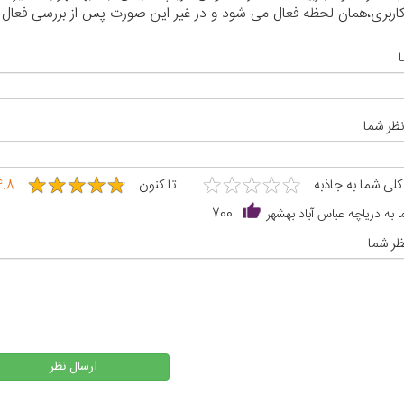
م کاربری،همان لحظه فعال می شود و در غیر این صورت پس از بررسی فعال
نظر شما
★
★
★
★
★
★
★
★
★
★
★
★
★
★
★
★
★
★
★
★
 کلی شما به جاذبه
تا کنون
4.8
 به دریاچه عباس آباد بهشهر
700
ر شما
ارسال نظر