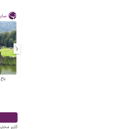
سایر
‹
باغ 
کاربر محت