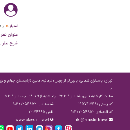
ا
امتیاز
5
از
5
عنوان نظر :
شرح نظر :
6
ساعت كار شنبه تا چهارشنبه از ٩ تا ٢٤ - پنجشنبه از ٩ تا ١٨ - جمعه از ٩ تا ١٥
کد پستی 1957917481
شناسه ملی 10320254852
کد اقتصادی 10320254852
تلفن 02174495
www.alaedin.travel
info@alaedin.travel