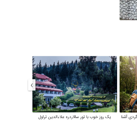
›
ردی آشنا
یک روز خوب با تور سالاردره علاءالدین تراول
طبی