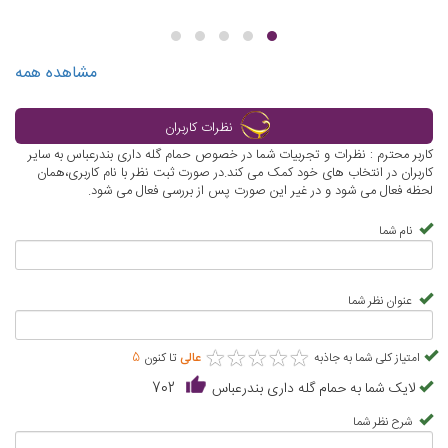
مشاهده همه
نظرات کاربران
کاربر محترم : نظرات و تجربیات شما در خصوص حمام گله داری بندرعباس به سایر
کاربران در انتخاب های خود کمک می کند.در صورت ثبت نظر با نام کاربری،همان
لحظه فعال می شود و در غیر این صورت پس از بررسی فعال می شود.
نام شما
عنوان نظر شما
★
★
★
★
★
★
★
★
★
★
امتیاز کلی شما به جاذبه
عالی
تا کنون
5
لایک شما به حمام گله داری بندرعباس
702
شرح نظر شما