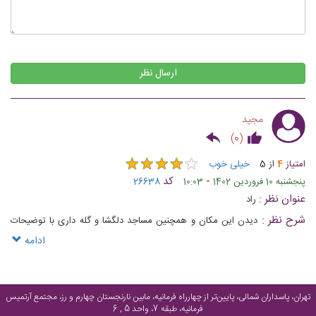
ارسال نظر
مجید
)
0
(
★
★
★
★
★
★
★
★
★
★
امتیاز
4
از
5
خیلی خوب
-
کد
پنجشنبه 10 فروردین 1402
10:03
26638
عنوان نظر :
راد
شرح نظر :
دیدن این مکان و همچنین مساجد دلگشا و گله داری با توضیحات
راهنما ی مجرب فرهنگی آنجا بسیار دلچسب تر و ملموس تر خواهد نمود
ادامه
تهران، پاسداران شمالی، پایین‌تر از چهارراه فرمانیه، مابین نارنجستان چهارم و رز، مجتمع آرتمیس
فرمانیه، طبقه 7، واحد 5 , 6