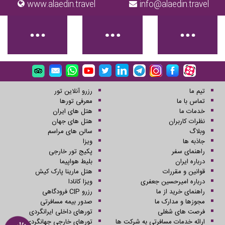
www.alaedin.travel
info@alaedin.travel
تیم ما
رزرو آنلاین تور
تماس با ما
معرفی تورها
خدمات ما
هتل های ایران
نظرات کاربران
هتل های جهان
وبلاگ
سالن های مراسم
جاذبه ها
ویزا
راهنمای سفر
پکیج تور خارجی
درباره ایران
بلیط هواپیما
قوانین و مقررات
هتل مارینا پارک کیش
درباره امیرحسین جعفری
ویزا کانادا
راهنمای خرید از ما
رزرو CIP فرودگاهی
مجوزها و مدارک ما
صدور بیمه مسافرتی
فرصت های شغلی
تورهای داخلی ایرانگردی
ارائه خدمات مسافرتی به شرکت ها
تورهای خارجی جهانگردی