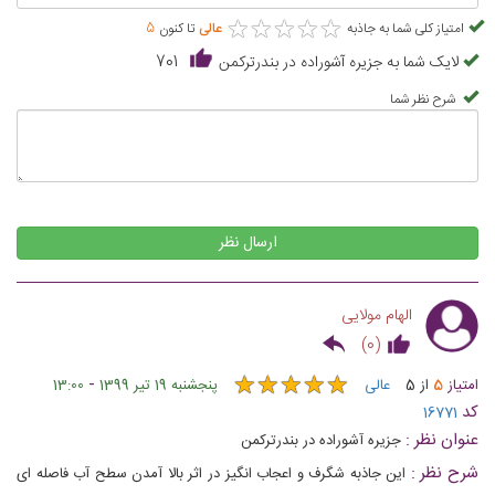
★
★
★
★
★
★
★
★
★
★
امتیاز کلی شما به جاذبه
عالی
تا کنون
5
لایک شما به جزیره آشوراده در بندرترکمن
701
شرح نظر شما
ارسال نظر
الهام مولایی
)
0
(
★
★
★
★
★
★
★
★
★
★
-
امتیاز
5
از
5
عالی
پنجشنبه 19 تیر 1399
13:00
کد
16771
عنوان نظر :
جزیره آشوراده در بندرترکمن
شرح نظر :
این جاذبه شگرف و اعجاب انگیز در اثر بالا آمدن سطح آب فاصله ای