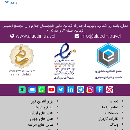
میان دریاچه خزر و شبه جزیره میانکاله انداخته است
ادامه
تهران، پاسداران شمالی، پایین‌تر از چهارراه فرمانیه، مابین نارنجستان چهارم و رز، مجتمع آرتمیس
فرمانیه، طبقه 7، واحد 5 , 6
www.alaedin.travel
info@alaedin.travel
تیم ما
رزرو آنلاین تور
تماس با ما
معرفی تورها
خدمات ما
هتل های ایران
نظرات کاربران
هتل های جهان
وبلاگ
سالن های مراسم