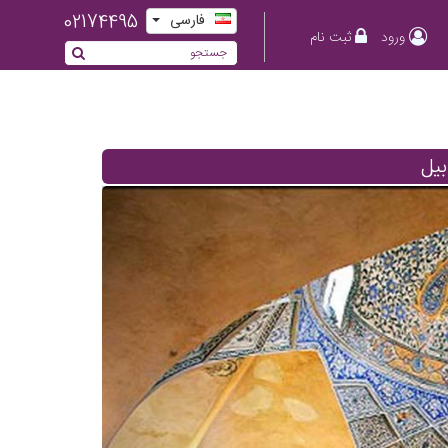
02174495
فارسی
ورود
ثبت نام
بیل
Previous