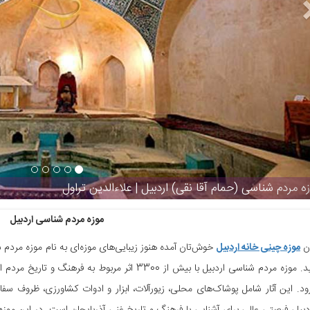
ه مردم شناسی (حمام آقا نقی) اردبیل | علاءالدین تراول
موزه مردم شناسی اردبیل
دن
موزه چینی خانه اردبیل
خوش‌تان آمده هنوز زیبایی‌های موزه‌ای به نام موزه مردم 
را ندیده‌اید. موزه مردم شناسی اردبیل با بیش از 3300 ا
ود. این آثار شامل پوشاک‌های محلی، زیورآلات، ابزار و ادوات کشاورزی، ظروف سف