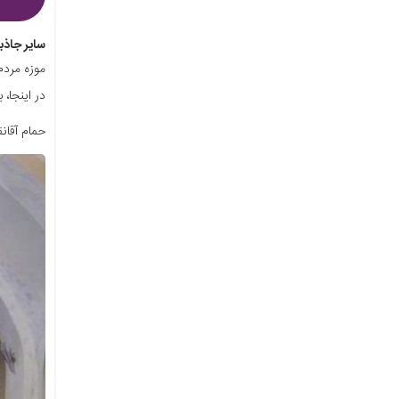
سایر جاذب
موزه مردم
در اینجا، 
حمام آقان