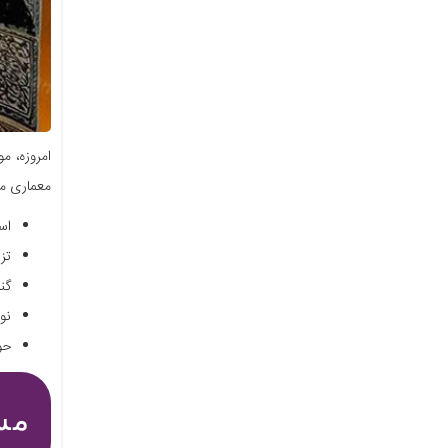
امروزه، م
معماری مو
اس
تز
گن
نو
حو
مشا