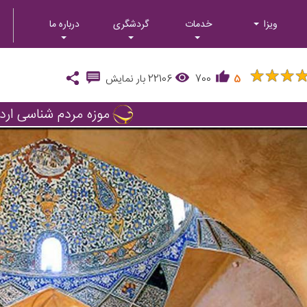
ویزا
خدمات
گردشگری
درباره ما
★
★
★
★
★
★
5
700
22106
بار نمایش
موزه مردم شناسی ارد
Next