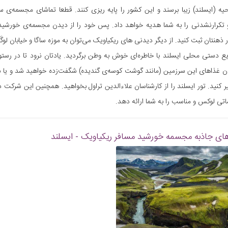
حیه (ایسلند) زیبا برسند و این کشور را پایه ریزی کنند. قطعا تماشای مجسمه‌
تکرارنشدنی را به شما هدیه خواهد داد. پس خود را از دیدن مجسمه‌ی خورشید مس
ذهنتان ثبت کنید. از دیگر دیدنی های ریکیاویک می‌توان به موزه ساگا و خیابان لوگَو
ع دستی محلی ایسلند با خاطره‌ای خوش به وطن برگردید. یادتان نرود تا در رستو
ن غذاهای این سرزمین (مانند گوشت کوسه‌ی گندیده) شگفت‌زده خواهید شد و یا
ر کنید. تور ایسلند را از کارشناسان علاءالدین تراول بخواهید. همچنین این شرکت در
اتی لوکس و مناسب را به شما ارائه دهد.
ای جاذبه
مجسمه خورشید مسافر ریکیاویک - ایسلند