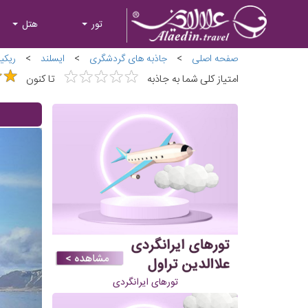
تور
هتل
صفحه اصلی
>
جاذبه های گردشگری
>
ایسلند
>
ریکی
★
★
★
★
★
★
★
★
★
★
★
★
★
★
امتیاز کلی شما به جاذبه
تا کنون
تورهای ایرانگردی