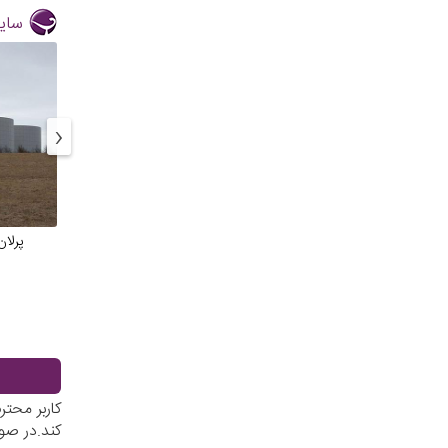
سایر
‹
پرلان
کاربر محت
کند.در صو