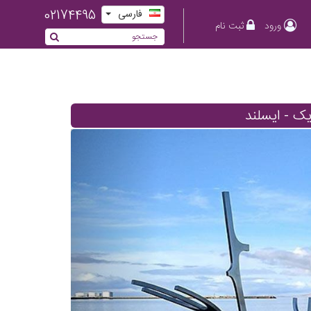
02174495
فارسی
ورود
ثبت نام
ک - ایسلند
Previous