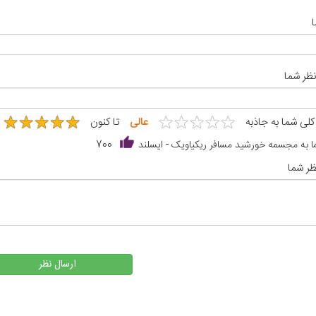
نظر شما
★
★
★
★
★
★
★
★
★
★
★
★
★
★
★
★
★
★
★
★
 کلی شما به جاذبه
عالی
تا کنون
ا به مجسمه خورشید مسافر ریکیاویک - ایسلند
700
ر شما
ارسال نظر