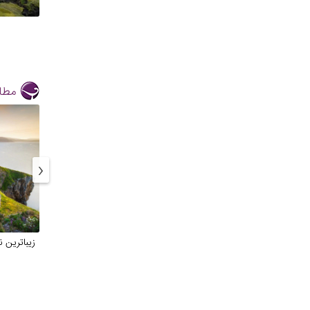
مطال
‹
زیباترین 