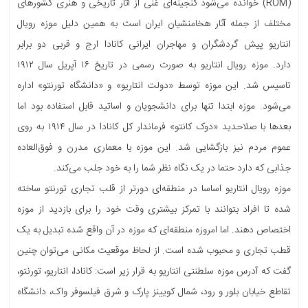
(ROM) خوانده می‌شود گنجینه‌ای غنی از آثار تاریخی و هنری کشورهای
مختلف از جمله آثار هخامنشیان ایران است به همین دلیل موزه رویال
انتاریو پیش گردشگران و مهاجران ایرانی کانادا ارج و قربی دو برابر
دارد. موزه رویال انتاریو به صورت رسمی در تاریخ ۱۶ آپریل سال ۱۹۱۲
تاسیس شد. این موزه توسط «دولت انتاریو» و «دانشگاه تورنتو» اداره
می‌شود. موزه ابتدا تنها برای دانشجویان و اساتید قابل استفاده بود اما
بعدها با صلاحدید «دوک کانتو» فرماندار کل کانادا در سال ۱۹۱۴ به روی
عموم مردم نیز بازگشایی شد. این موزه با معماری مدرن و فوق‌العاده
جذابی که دارد حتما در یک نگاه نظر شما را به خود جلب می‌کند.
موزه رویال انتاریو اساسا در منطقه‌ای دورتر از قلب تجاری تورنتو ساخته
شده تا افراد بتوانند با تمرکز بیشتری وقت خود را برای بازدید از موزه
اختصاص دهند. اما امروزه منطقه‌ای که موزه در آن واقع شده تبدیل به یک
قطب تجاری و محبوب شده است. از لحاظ موقعیت مکانی می‌توان چنین
گفت که آدرس موزه سلطنتی انتاریو به قرار زیر است: کانادا، انتاریو، تورنتو،
تقاطع خیابان بلور و رود، شمال کویینز پارک و شرق فیلسوفر واک، دانشگاه