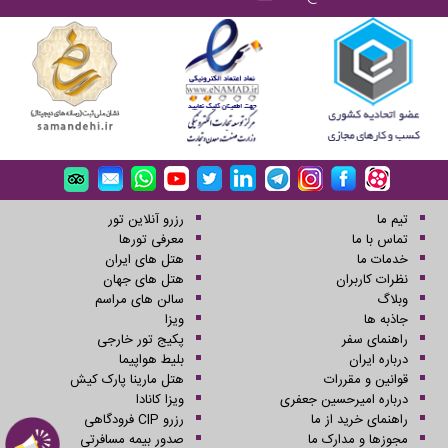
تیم ما
رزرو آنلاین تور
تماس با ما
معرفی تورها
خدمات ما
هتل های ایران
نظرات کاربران
هتل های جهان
وبلاگ
سالن های مراسم
جاذبه ها
ویزا
راهنمای سفر
پکیج تور خارجی
درباره ایران
بلیط هواپیما
قوانین و مقررات
هتل مارینا پارک کیش
درباره امیرحسین جعفری
ویزا کانادا
راهنمای خرید از ما
رزرو CIP فرودگاهی
مجوزها و مدارک ما
صدور بیمه مسافرتی