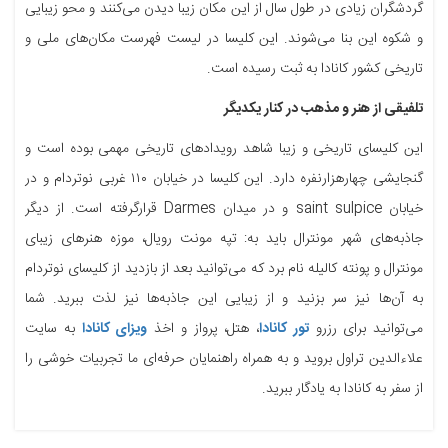
گردشگران زیادی در طول سال از این مکان زیبا دیدن می‌کنند و محو زیبایی
و شکوه این بنا می‌شوند. این کلیسا در لیست فهرست مکان‌های ملی و
تاریخی کشور کانادا به ثبت رسیده است.
ت
لفیقی از هنر و مذهب در کنار یکدیگر
این کلیسای تاریخی و زیبا شاهد رویدادهای تاریخی مهمی بوده است و
گنجایشی چهارهزارنفره دارد. این کلیسا در خیابان ۱۱۰ غربی نوتردام و در
خیابان saint sulpice و در میدان Darmes قرارگرفته است. از دیگر
جاذبه‌های شهر مونترال باید به: تپه مونت رویال، موزه هنرهای زیبای
مونترال و پونته کالیله نام برد که می‌توانید بعد از بازدید از کلیسای نوتردام
به آن‌ها نیز سر بزنید و از زیبایی این جاذبه‌ها نیز لذت ببرید. شما
می‌توانید برای رزرو
تور کانادا
، هتل، پرواز و اخذ
ویزای کانادا
به سایت
علاءالدین تراول بروید و به همراه راهنمایان حرفه‌ای ما تجربیات خوشی را
از سفر به کانادا به یادگار ببرید.