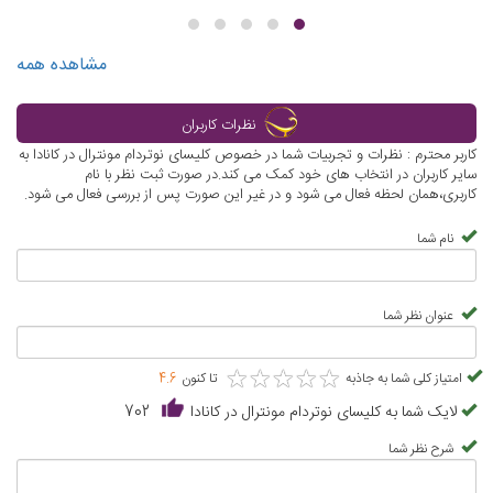
مشاهده همه
نظرات کاربران
کاربر محترم : نظرات و تجربیات شما در خصوص کلیسای نوتردام مونترال در کانادا به
سایر کاربران در انتخاب های خود کمک می کند.در صورت ثبت نظر با نام
کاربری،همان لحظه فعال می شود و در غیر این صورت پس از بررسی فعال می شود.
نام شما
عنوان نظر شما
★
★
★
★
★
★
★
★
★
★
امتیاز کلی شما به جاذبه
تا کنون
4.6
لایک شما به کلیسای نوتردام مونترال در کانادا
702
شرح نظر شما