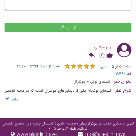
ارسال نظر
الهام مولایی
)
2
(
★
★
★
★
★
★
★
★
★
★
-
امتیاز
5
از
5
عالی
شنبه 11 مرداد 1399
18:40
کد
19492
عنوان نظر :
کلیسای نوتردام مونترال
شرح نظر :
کلیسای نوتردام یکی از دیدنی‌های مونترال است که در محله قدیمی
شهر و بندر مونترال کانادا قرار دارد
ادامه
تهران، پاسداران شمالی، پایین‌تر از چهارراه فرمانیه، مابین نارنجستان چهارم و رز، مجتمع آرتمیس
فرمانیه، طبقه 7، واحد 5 , 6
www.alaedin.travel
info@alaedin.travel