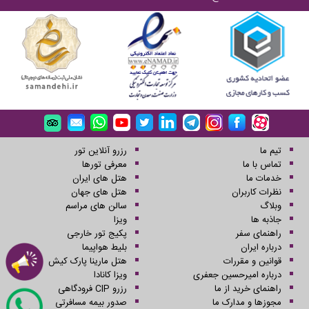
تیم ما
رزرو آنلاین تور
تماس با ما
معرفی تورها
خدمات ما
هتل های ایران
نظرات کاربران
هتل های جهان
وبلاگ
سالن های مراسم
جاذبه ها
ویزا
راهنمای سفر
پکیج تور خارجی
درباره ایران
بلیط هواپیما
قوانین و مقررات
هتل مارینا پارک کیش
درباره امیرحسین جعفری
ویزا کانادا
راهنمای خرید از ما
رزرو CIP فرودگاهی
مجوزها و مدارک ما
صدور بیمه مسافرتی