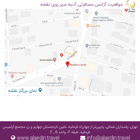
موقعیت آژانس مسافرتی آدینه سیر روی نقشه
نمای بزرگتر نقشه
تهران، پاسداران شمالی، پایین‌تر از چهارراه فرمانیه، مابین نارنجستان چهارم و رز، مجتمع آرتمیس
فرمانیه، طبقه 7، واحد 5 , 6
www.alaedin.travel
info@alaedin.travel