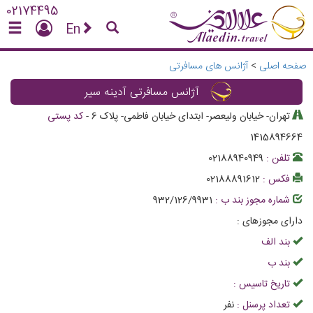
02174495
En
صفحه اصلی
>
آژانس های مسافرتی
آژانس مسافرتی آدینه سیر
تهران- خیابان ولیعصر- ابتدای خیابان فاطمی- پلاک 6
-
کد پستی
1415894664
تلفن :
02188940949
فکس :
02188891612
شماره مجوز بند ب :
932/126/9931
دارای مجوزهای :
بند الف
بند ب
تاریخ تاسیس :
تعداد پرسنل :
نفر