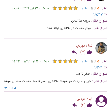
★
★
★
★
★
★
★
★
★
★
-
امتیاز
5
از
5
عالی
ﺳﻪشنبه 17 تیر 1399
20:08
کد
16537
عنوان نظر :
رزومه علاالدین
شرح نظر :
انواع خدمات در علاالدین ارائه شده
تینا لاجوردی
)
3
(
★
★
★
★
★
★
★
★
★
★
-
امتیاز
5
از
5
عالی
دوشنبه 16 تیر 1399
15:23
کد
16203
عنوان نظر :
صفر تا صد
شرح نظر :
خیلی عالیه که در شرکت علاالدین صفر تا صد خدمات سفر رو میشه
تهیه کرد با بهترین کیفیت و‌ ‌پشتیبانی یه تیم حرفه ای .
ادامه
الهام مولایی
)
4
(