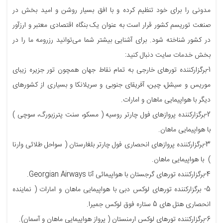
مدونی را برای خود تنظیم کرده و با افق بسیار روشن و امید بخش در
صنعت توریسم کشور قرار است به عنوان یک بنگاه اقتصادی معتبر و ارزآور
در کشور شناخته شود. برای آشنایی بیشتر شما می‌توانید رزرومه ما را در
بخش خدمات سایت دنبال کنید:
1-برگزارکننده تورهای خارجی به تمام نقاط جهان همچون تور جزیره زیبای
موریس و سیشل، چین، آفریقای جنوبی و سریلانکا و بسیاری از کشورهای
دیگر با هواپیمایی ماهان و امارات.
2-برگزارکننده پروازهای فول چارتر روسیه ( مسکو، سنت پترزبورگ، سوچی )
با هواپیمایی ماهان.
3-برگزارکننده پروازهای انحصاری فول چارتر بلغارستان ( سواحل طلائی وارنا
) با هواپیمایی ماهان.
4-برگزارکننده تورهای گرجستان با هواپیمائی آتا Georgian Airways.
5- برگزارکننده تورهای لوکس دبی با هواپیمایی ماهان و امارات ( نماینده
انحصاری هتل های 5 ستاره فوق لوکس جمیرا.
6-برگزارکننده تورهای لوکس ارمنستان ( پرواز هواپیمایی ماهان و آسمان).