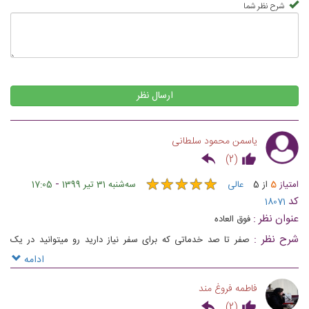
شرح نظر شما
ارسال نظر
یاسمن محمود سلطانی
)
2
(
★
★
★
★
★
★
★
★
★
★
-
امتیاز
5
از
5
عالی
ﺳﻪشنبه 31 تیر 1399
17:05
کد
18071
عنوان نظر :
فوق العاده
شرح نظر :
صفر تا صد خدماتی که برای سفر نیاز دارید رو میتوانید در یک
مجموعه انجام بدید
ادامه
فاطمه فروغ مند
)
2
(