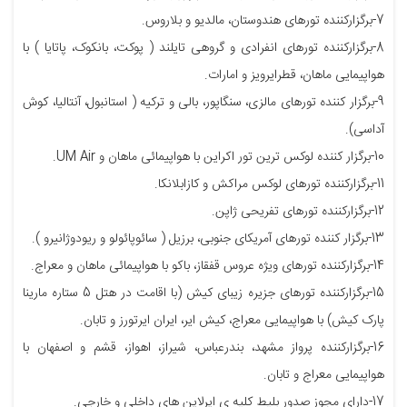
7-برگزارکننده تورهای هندوستان، مالدیو و بلاروس.
8-برگزارکننده تورهای انفرادی و گروهی تایلند ( پوکت، بانکوک، پاتایا ) با
هواپیمایی ماهان، قطرایرویز و امارات.
9-برگزار کننده تورهای مالزی، سنگاپور، بالی و ترکیه ( استانبول، آنتالیا، کوش
آداسی).
10-برگزار کننده لوکس ترین تور اکراین با هواپیمائی ماهان و UM Air.
11-برگزارکننده تورهای لوکس مراکش و کازابلانکا.
12-برگزارکننده تورهای تفریحی ژاپن.
13-برگزار کننده تورهای آمریکای جنوبی، برزیل ( سائوپائولو و ریودوژانیرو ).
14-برگزارکننده تورهای ویژه عروس قفقاز، باکو با هواپیمائی ماهان و معراج.
15-برگزارکننده تورهای جزیره زیبای کیش (با اقامت در هتل 5 ستاره مارینا
پارک کیش) با هواپیمایی معراج، کیش ایر، ایران ایرتورز و تابان.
16-برگزارکننده پرواز مشهد، بندرعباس، شیراز، اهواز، قشم و اصفهان با
هواپیمایی معراج و تابان.
17-دارای مجوز صدور بلیط کلیه ی ایرلاین های داخلی و خارجی.