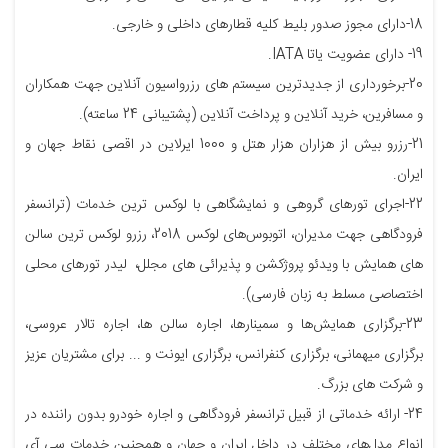
18-دارای مجوز صدور بلیط کلیه قطارهای داخلی و خارجی.
19- دارای عضویت یاتا IATA.
20-برخورداری از جدیدترین سیستم های رزرواسیون آنلاین جهت همکاران
و مسافرین، خرید آنلاین و پرداخت آنلاین (پشتیبانی 24 ساعته).
21-رزرو بیش از هزاران هزار هتل و 1000 ایرلاین در اقصی نقاط جهان و
ایران.
22-اجرای تورهای گروهی و نمایشگاهی با لوکس ترین خدمات (ترانسفر
فرودگاهی جهت مدیران، اتوبوس‌های لوکس 2018، رزرو لوکس ترین سالن
های همایش با ویدئو پروژکشن و پذیرائی های مجلل، لیدر تورهای محلی
اختصاصی مسلط به زبان فارسی).
23-برگزاری همایش‌ها و سمینارها، اجاره سالن ها، اجاره تالار عروسی،
برگزاری میهمانی، برگزاری کنفرانس، برگزاری ایونت و ... برای مشتریان عزیز
و شرکت های بزرگ.
24- ارائه خدماتی از قبیل ترانسفر فرودگاهی و اجاره خودرو بدون راننده در
انواع مدل‌های مختلف در داخل ایران و جهان و همچنین خدمات سی آی