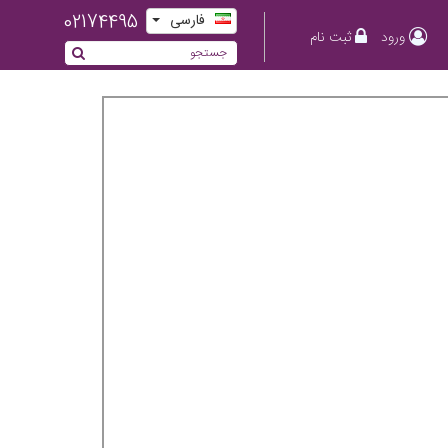
02174495
فارسی
ورود
ثبت نام