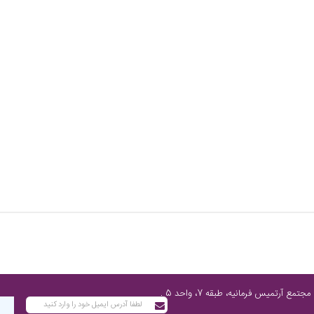
تهران، پاسداران شمالی، پایین‌تر از چهارراه فرمانیه، مابین نارنجستان چهارم و رز، مجتمع آرتمیس فرمانیه، طبقه 7، واحد 5 ,