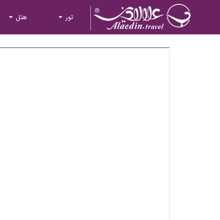
تور
هتل