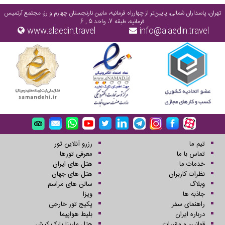
تهران، پاسداران شمالی، پایین‌تر از چهارراه فرمانیه، مابین نارنجستان چهارم و رز، مجتمع آرتمیس
فرمانیه، طبقه 7، واحد 5 , 6
www.alaedin.travel
info@alaedin.travel
تیم ما
رزرو آنلاین تور
تماس با ما
معرفی تورها
خدمات ما
هتل های ایران
نظرات کاربران
هتل های جهان
وبلاگ
سالن های مراسم
جاذبه ها
ویزا
راهنمای سفر
پکیج تور خارجی
درباره ایران
بلیط هواپیما
قوانین و مقررات
هتل مارینا پارک کیش