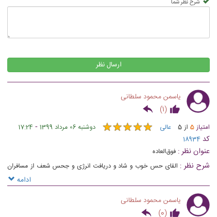
شرح نظر شما
ارسال نظر
یاسمن محمود سلطانی
)
1
(
★
★
★
★
★
★
★
★
★
★
-
امتیاز
5
از
5
عالی
دوشنبه 06 مرداد 1399
17:24
کد
18934
عنوان نظر :
فوق‌العاده
شرح نظر :
القای حس خوب و شاد و دریافت انرژی و جحس شعف از مسافران
عزیزمان بهانه ایست تا این مراسم ها را با شما باشیم و در کنارتان باشیم
ادامه
یاسمن محمود سلطانی
)
0
(