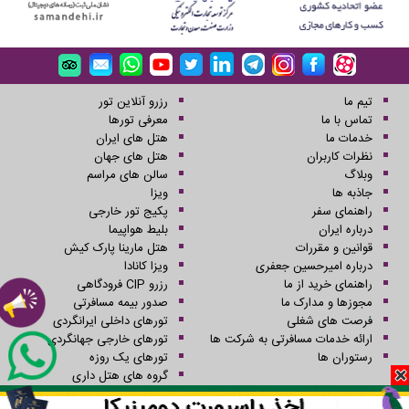
تیم ما
رزرو آنلاین تور
تماس با ما
معرفی تورها
خدمات ما
هتل های ایران
نظرات کاربران
هتل های جهان
وبلاگ
سالن های مراسم
جاذبه ها
ویزا
راهنمای سفر
پکیج تور خارجی
درباره ایران
بلیط هواپیما
قوانین و مقررات
هتل مارینا پارک کیش
درباره امیرحسین جعفری
ویزا کانادا
راهنمای خرید از ما
رزرو CIP فرودگاهی
مجوزها و مدارک ما
صدور بیمه مسافرتی
فرصت های شغلی
تورهای داخلی ایرانگردی
ارائه خدمات مسافرتی به شرکت ها
تورهای خارجی جهانگردی
رستوران ها
تورهای یک روزه
گروه های هتل داری