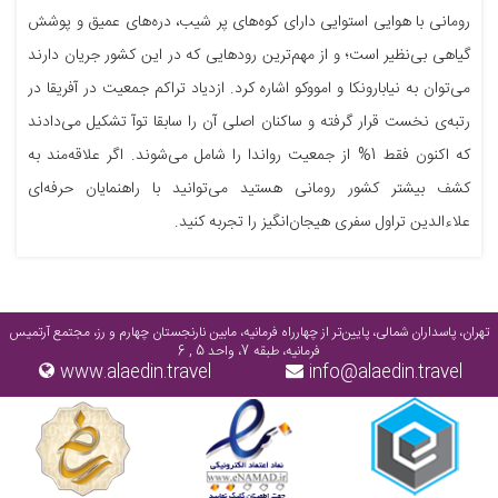
رومانی با هوایی استوایی دارای کوه‌های پر شیب، دره‌های عمیق و پوشش
گیاهی بی‌نظیر است؛ و از مهم‌ترین رود‌هایی که در این کشور جریان دارند
می‌توان به نیابارونکا و امووکو اشاره کرد. ازدیاد تراکم جمعیت در آفریقا در
رتبه‌ی نخست قرار گرفته و ساکنان اصلی آن را سابقا توآ تشکیل می‌دادند
که اکنون فقط 1% از جمعیت رواندا را شامل می‌شوند. اگر علاقه‌مند به
کشف بیشتر کشور رومانی هستید می‌توانید با راهنمایان حرفه‌ای
علاءالدین تراول سفری هیجان‌انگیز را تجربه کنید.
تهران، پاسداران شمالی، پایین‌تر از چهارراه فرمانیه، مابین نارنجستان چهارم و رز، مجتمع آرتمیس
فرمانیه، طبقه 7، واحد 5 , 6
www.alaedin.travel
info@alaedin.travel