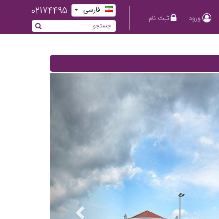
02174495
فارسی
ورود
ثبت نام
Previous