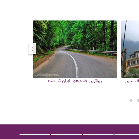
›
لاءالدین
زیباترین جاده های ایران کدامند؟
شکم گرد