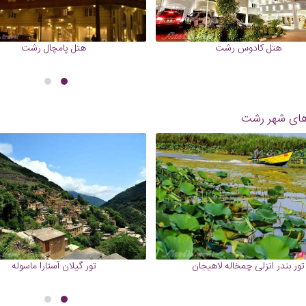
هتل کادوس رشت
هتل پامچال رشت
های شهر رشت
تور بندر انزلی چمخاله لاهیجان
تور گیلان آستارا ماسوله