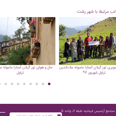
لب مرتبط با شهر رشت
یری تور گیلان آستارا ماسوله علاءالدین
حال و هوای تور گیلان آستارا ماسوله ع
تراول شهریور 97
تراول
تهران، پاسداران شمالی، پایین‌تر از چهارراه فرمانیه، مابین نارنجستان چهارم و رز، مجتمع آرتمیس فرمانیه، طبقه 7، واحد 5 ,