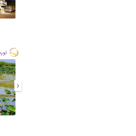
تور
‹