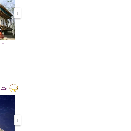
‹
مو
هتل
‹