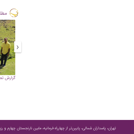
مطا
‹
گزارش تصو