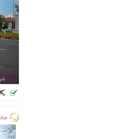
شه
جاذ